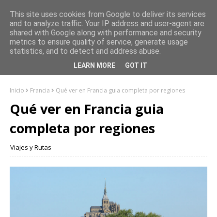
This site uses cookies from Google to deliver its services
and to analyze traffic. Your IP address and user-agent are
shared with Google along with performance and security
metrics to ensure quality of service, generate usage
statistics, and to detect and address abuse.
LEARN MORE
GOT IT
Inicio
Francia
Qué ver en Francia guia completa por regiones
Qué ver en Francia guia
completa por regiones
Viajes y Rutas