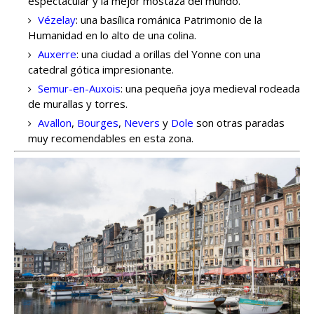
espectacular y la mejor mostaza del mundo.
Vézelay
: una basílica románica Patrimonio de la
Humanidad en lo alto de una colina.
Auxerre
: una ciudad a orillas del Yonne con una
catedral gótica impresionante.
Semur-en-Auxois
: una pequeña joya medieval rodeada
de murallas y torres.
Avallon
,
Bourges
,
Nevers
y
Dole
son otras paradas
muy recomendables en esta zona.