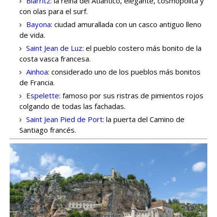
Biarritz
: la reina del Atlántico, elegante, cosmopolita y
con olas para el surf.
Bayona
: ciudad amurallada con un casco antiguo lleno
de vida.
Saint Jean de Luz
: el pueblo costero más bonito de la
costa vasca francesa.
Ainhoa
: considerado uno de los pueblos más bonitos
de Francia.
Espelette
: famoso por sus ristras de pimientos rojos
colgando de todas las fachadas.
Saint Jean Pied de Port
: la puerta del Camino de
Santiago francés.