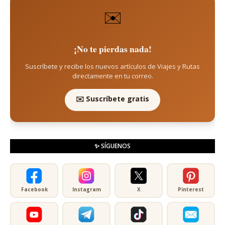
✉️
¡No te pierdas nada!
Suscríbete y recibe los nuevos artículos de Viajes y Rutas
directamente en tu correo.
✉️ Suscríbete gratis
✨ SÍGUENOS
Facebook
Instagram
X
Pinterest