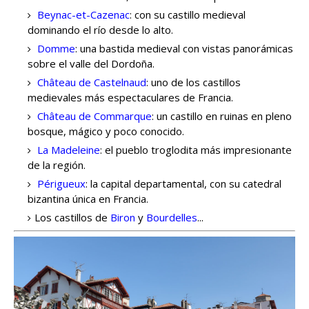
Beynac-et-Cazenac
: con su castillo medieval
dominando el río desde lo alto.
Domme
: una bastida medieval con vistas panorámicas
sobre el valle del Dordoña.
Château de Castelnaud
: uno de los castillos
medievales más espectaculares de Francia.
Château de Commarque
: un castillo en ruinas en pleno
bosque, mágico y poco conocido.
La Madeleine
: el pueblo troglodita más impresionante
de la región.
Périgueux
: la capital departamental, con su catedral
bizantina única en Francia.
Los castillos de
Biron
y
Bourdelles
...