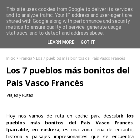
This site uses cookies from Google to deliver its services
and to analyze traffic. Your IP address and user-agent are
shared with Google along with performance and security
metrics to ensure quality of service, generate usage
statistics, and to detect and address abuse.
LEARN MORE
GOT IT
Inicio
Francia
Los 7 pueblos más bonitos del País Vasco Francés
Los 7 pueblos más bonitos del
País Vasco Francés
Viajes y Rutas
Hoy nos vamos de ruta en coche para descubrir
los
pueblos más bonitos del País Vasco Francés
.
Iparralde, en euskera,
es una zona llena de encanto,
historia y paisajes impresionantes que se encuentra