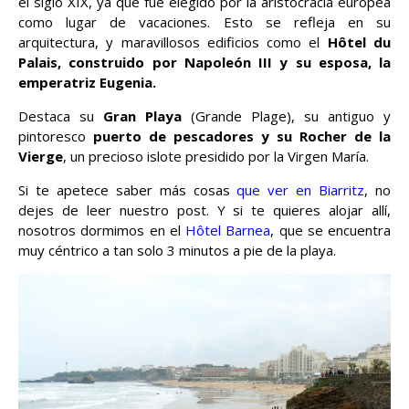
el siglo XIX, ya que fue elegido por la aristocracia europea
como lugar de vacaciones. Esto se refleja en su
arquitectura, y maravillosos edificios como el
Hôtel du
Palais, construido por Napoleón III y su esposa, la
emperatriz Eugenia.
Destaca su
Gran Playa
(Grande Plage), su antiguo y
pintoresco
puerto de pescadores y su Rocher de la
Vierge
, un precioso islote presidido por la Virgen María.
Si te apetece saber más cosas
que ver en Biarritz
, no
dejes de leer nuestro post. Y si te quieres alojar allí,
nosotros dormimos en el
Hôtel Barnea
, que se encuentra
muy céntrico a tan solo 3 minutos a pie de la playa.