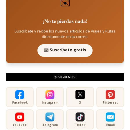
✉️
¡No te pierdas nada!
Suscríbete y recibe los nuevos artículos de Viajes y Rutas
directamente en tu correo.
✉️ Suscríbete gratis
✨ SÍGUENOS
Facebook
Instagram
X
Pinterest
YouTube
Telegram
TikTok
Email