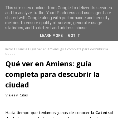
This site uses cookies from Google to deliver its services
and to analyze traffic. Your IP address and user-agent are
shared with Google along with performance and security
metrics to ensure quality of service, generate usage
statistics, and to detect and address abuse.
LEARN MORE
GOT IT
Inicio
Francia
Qué ver en Amiens: guía completa para descubrir la
ciudad
Qué ver en Amiens: guía
completa para descubrir la
ciudad
Viajes y Rutas
Hacía tiempo que teníamos ganas de conocer la
Catedral