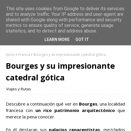
This site uses cookies from Google to deliver its services
and to analyze traffic. Your IP address and user-agent are
shared with Google along with performance and security
metrics to ensure quality of service, generate usage
statistics, and to detect and address abuse.
LEARN MORE
GOT IT
Inicio
Francia
Bourges y su impresionante catedral gótica
Bourges y su impresionante
catedral gótica
Viajes y Rutas
Descubre a continuación qué ver en
Bourges
, una localidad
francesa con
un rico patrimonio arquitectónico
que
merece la pena conocer.
En él destacan sus
palacios renacentistas
, mezclados