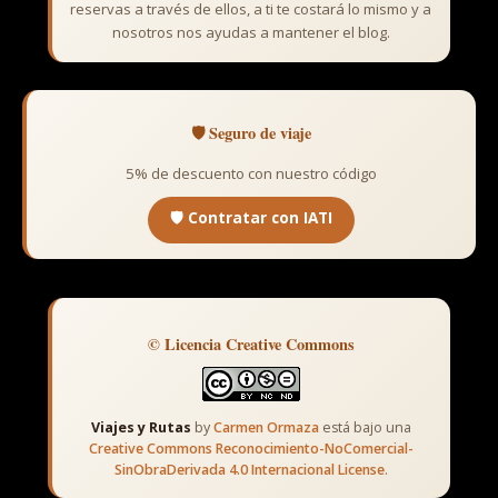
reservas a través de ellos, a ti te costará lo mismo y a
nosotros nos ayudas a mantener el blog.
🛡️ Seguro de viaje
5% de descuento con nuestro código
🛡️ Contratar con IATI
© Licencia Creative Commons
Viajes y Rutas
by
Carmen Ormaza
está bajo una
Creative Commons Reconocimiento-NoComercial-
SinObraDerivada 4.0 Internacional License
.