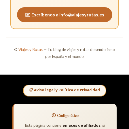
✉️ Escríbenos a info@viajesyrutas.es
©
Viajes y Rutas
— Tu blog de viajes y rutas de senderismo
por España y el mundo
📋 Aviso legal y Política de Privacidad
🛈 Código ético
Esta página contiene
enlaces de afiliados
: si