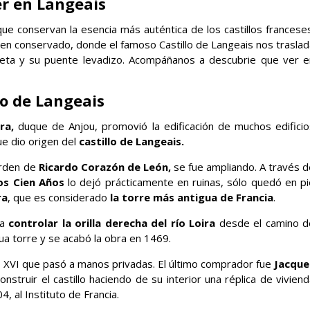
r en Langeais
que conservan la esencia más auténtica de los castillos francese
ien conservado, donde el famoso Castillo de Langeais nos traslad
ueta y su puente levadizo. Acompáñanos a descubrie que ver e
lo de Langeais
ra,
duque de Anjou, promovió la edificación de muchos edificio
ue dio origen del
castillo de Langeais.
rden de
Ricardo Corazón de León,
se fue ampliando. A través d
os Cien Años
lo dejó prácticamente en ruinas, sólo quedó en pi
ra
, que es considerado
la torre más antigua de Francia
.
ra
controlar la orilla derecha del río Loira
desde el camino d
gua torre y se acabó la obra en 1469.
glo XVI que pasó a manos privadas. El último comprador fue
Jacque
nstruir el castillo haciendo de su interior una réplica de vivien
4, al Instituto de Francia.