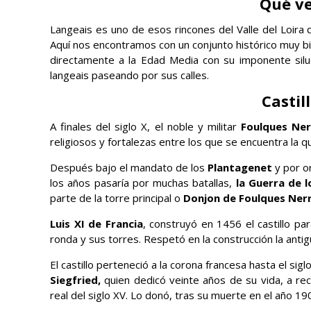
Qué ve
Langeais es uno de esos rincones del Valle del Loira 
Aquí nos encontramos con un conjunto histórico muy b
directamente a la Edad Media con su imponente sil
langeais paseando por sus calles.
Castil
A finales del siglo X, el noble y militar
Foulques Ner
religiosos y fortalezas entre los que se encuentra la q
Después bajo el mandato de los
Plantagenet
y por o
los años pasaría por muchas batallas,
la Guerra de l
parte de la torre principal o
Donjon de Foulques Ner
Luis XI de Francia
, construyó en 1456 el castillo pa
ronda y sus torres. Respetó en la construcción la anti
El castillo perteneció a la corona francesa hasta el si
Siegfried,
quien dedicó veinte años de su vida, a reco
real del siglo XV. Lo donó, tras su muerte en el año 190