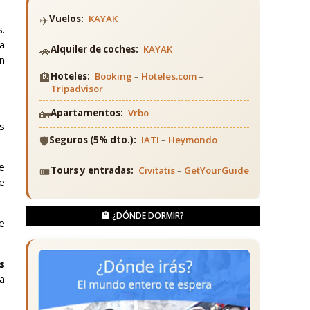
✈️
Vuelos:
KAYAK
s.
a
🚗
Alquiler de coches:
KAYAK
n
🏨
Hoteles:
Booking
–
Hoteles.com
–
Tripadvisor
🏡
Apartamentos:
Vrbo
s
🛡️
Seguros (5% dto.):
IATI
–
Heymondo
e
🎟️
Tours y entradas:
Civitatis
–
GetYourGuide
e
🏨 ¿DÓNDE DORMIR?
e
s
da