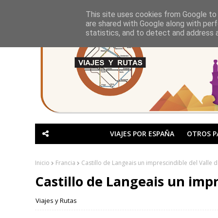
This site uses cookies from Google to d
are shared with Google along with perf
statistics, and to detect and address 
VIAJES POR ESPAÑA
OTROS P
Inicio
Francia
Castillo de Langeais un imprescindible del Valle d
Castillo de Langeais un impr
Viajes y Rutas