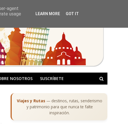
user-agent
erate usage
LEARN MORE
GOT IT
OBRE NOSOTROS
SUSCRÍBETE
Viajes y Rutas
— destinos, rutas, senderismo
y patrimonio para que nunca te falte
inspiración.