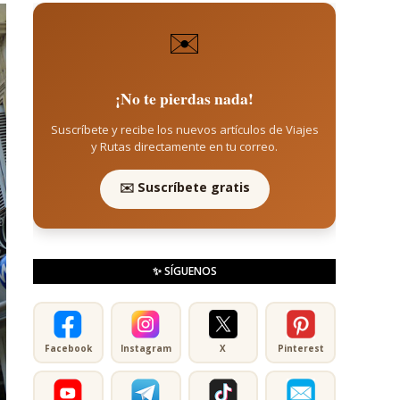
✉️
¡No te pierdas nada!
Suscríbete y recibe los nuevos artículos de Viajes
y Rutas directamente en tu correo.
✉️ Suscríbete gratis
✨ SÍGUENOS
Facebook
Instagram
X
Pinterest