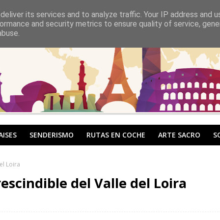
eliver its services and to analyze traffic. Your IP address and 
ormance and security metrics to ensure quality of service, gen
abuse.
AISES
SENDERISMO
RUTAS EN COCHE
ARTE SACRO
S
el Loira
escindible del Valle del Loira