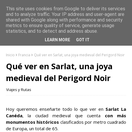
This site uses cookies from Google to deliver its services
and to analyze traffic. Your IP address and user-agent are
shared with Google along with performance and security
metrics to ensure quality of service, generate usage
statistics, and to detect and address abuse.
LEARN MORE
GOT IT
Inicio
Francia
Qué ver en Sarlat, una joya medieval del Perigord Noir
Qué ver en Sarlat, una joya
medieval del Perigord Noir
Viajes y Rutas
Hoy queremos enseñarte todo lo que ver en
Sarlat La
Canéda
, la ciudad medieval que cuenta
con más
monumentos históricos
clasificados por metro cuadrado
de Europa, un total de 65.