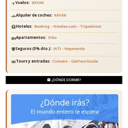
✈️
Vuelos:
KAYAK
🚗
Alquiler de coches:
KAYAK
🏨
Hoteles:
Booking
–
Hoteles.com
–
Tripadvisor
🏡
Apartamentos:
Vrbo
🛡️
Seguros (5% dto.):
IATI
–
Heymondo
🎟️
Tours y entradas:
Civitatis
–
GetYourGuide
🏨 ¿DÓNDE DORMIR?