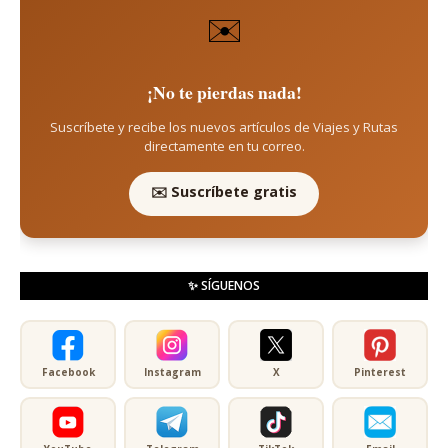
✉️
¡No te pierdas nada!
Suscríbete y recibe los nuevos artículos de Viajes y Rutas
directamente en tu correo.
✉️ Suscríbete gratis
✨ SÍGUENOS
Facebook
Instagram
X
Pinterest