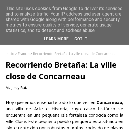
This site uses cookies from Google to deliver its services
and to analyze traffic. Your IP address and user-agent are
shared with Google along with performance and security
metrics to ensure quality of service, generate usage
statistics, and to detect and address abuse.
LEARN MORE
GOT IT
Inicio
Francia
Recorriendo Bretaña: La ville close de Concarneau
Recorriendo Bretaña: La ville
close de Concarneau
Viajes y Rutas
Hoy queremos enseñarte todo lo que ver en
Concarneau
,
una villa de Arte e Historia, cuyo casco histórico se
encuentra en una pequeña isla fortaleza conocida como la
Ville-Close. Este pequeño pueblo pesquero está situado en
islote protegido por robustas murallas, rodeado de playas