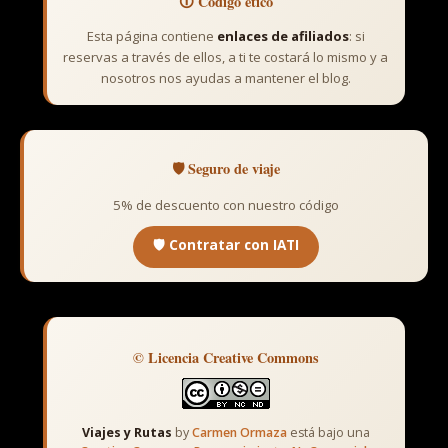
🛈 Código ético
Esta página contiene
enlaces de afiliados
: si
reservas a través de ellos, a ti te costará lo mismo y a
nosotros nos ayudas a mantener el blog.
🛡️ Seguro de viaje
5% de descuento con nuestro código
🛡️ Contratar con IATI
© Licencia Creative Commons
Viajes y Rutas
by
Carmen Ormaza
está bajo una