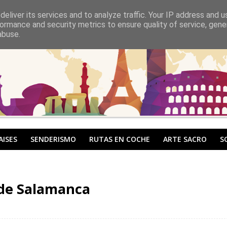
eliver its services and to analyze traffic. Your IP address and 
ormance and security metrics to ensure quality of service, gen
abuse.
AISES
SENDERISMO
RUTAS EN COCHE
ARTE SACRO
S
 de Salamanca