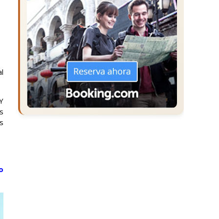
al
 Y
as
s
o