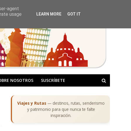
user-agent
erate usage
LEARN MORE
GOT IT
OBRE NOSOTROS
SUSCRÍBETE
Viajes y Rutas
— destinos, rutas, senderismo
y patrimonio para que nunca te falte
inspiración.