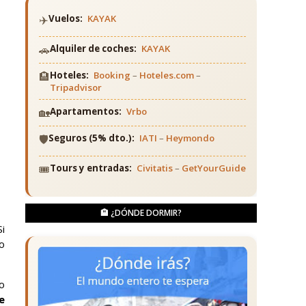
✈️
Vuelos:
KAYAK
🚗
Alquiler de coches:
KAYAK
🏨
Hoteles:
Booking
–
Hoteles.com
–
Tripadvisor
🏡
Apartamentos:
Vrbo
🛡️
Seguros (5% dto.):
IATI
–
Heymondo
🎟️
Tours y entradas:
Civitatis
–
GetYourGuide
🏨 ¿DÓNDE DORMIR?
i
o
o
e