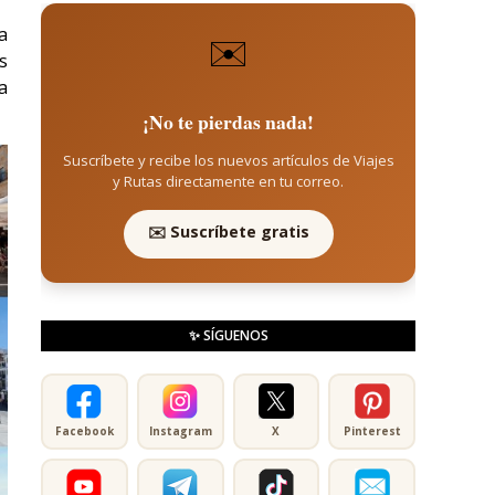
a
✉️
s
a
¡No te pierdas nada!
Suscríbete y recibe los nuevos artículos de Viajes
y Rutas directamente en tu correo.
✉️ Suscríbete gratis
✨ SÍGUENOS
Facebook
Instagram
X
Pinterest