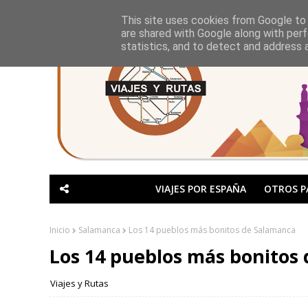
This site uses cookies from Google to d
are shared with Google along with perf
statistics, and to detect and address 
VIAJES POR ESPAÑA
OTROS P
Inicio
Salamanca
Los 14 pueblos más bonitos de Salamanca
Los 14 pueblos más bonitos
Viajes y Rutas