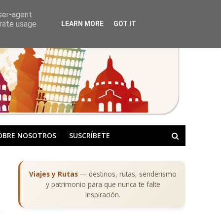
user-agent
erate usage
LEARN MORE
GOT IT
OBRE NOSOTROS
SUSCRÍBETE
Viajes y Rutas
— destinos, rutas, senderismo
y patrimonio para que nunca te falte
inspiración.