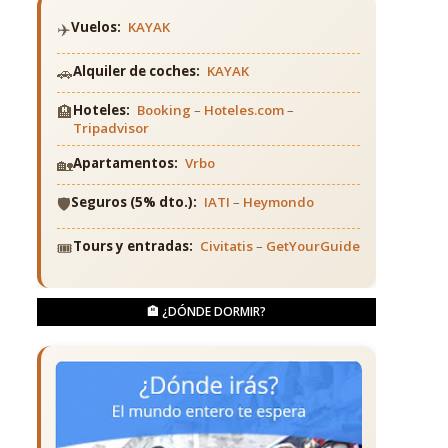
✈️
Vuelos:
KAYAK
🚗
Alquiler de coches:
KAYAK
🏨
Hoteles:
Booking
–
Hoteles.com
–
Tripadvisor
🏡
Apartamentos:
Vrbo
🛡️
Seguros (5% dto.):
IATI
–
Heymondo
🎟️
Tours y entradas:
Civitatis
–
GetYourGuide
🏨 ¿DÓNDE DORMIR?