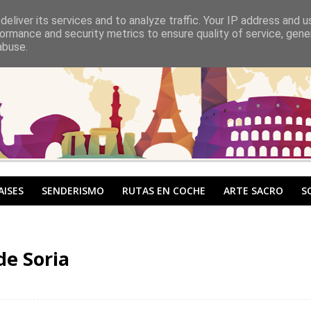
eliver its services and to analyze traffic. Your IP address and 
ormance and security metrics to ensure quality of service, gen
abuse.
AISES
SENDERISMO
RUTAS EN COCHE
ARTE SACRO
S
de Soria