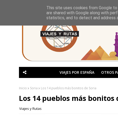
This site uses cookies from Google to d
are shared with Google along with perf
statistics, and to detect and address 
VIAJES POR ESPAÑA
OTROS P
Inicio
Soria
Los 14 pueblos más bonitos de Soria
Los 14 pueblos más bonitos 
Viajes y Rutas