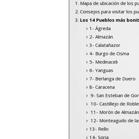
Mapa de ubicación de los p
Consejos para visitar los p
Los 14 Pueblos más bonit
1- Ágreda
2- Almazán
3- Calatañazor
4- Burgo de Osma
5- Medinaceli
6- Yanguas
7- Berlanga de Duero
8- Caracena
9- San Esteban de Go
10- Castillejo de Robl
11- Morón de Almazá
12- Monteagudo de las
13- Rello
14- Soria