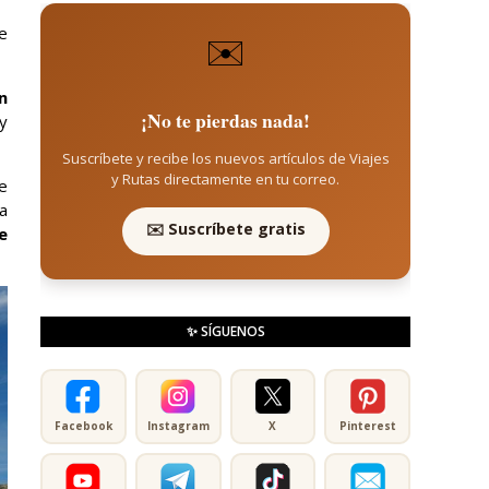
e
✉️
n
¡No te pierdas nada!
y
Suscríbete y recibe los nuevos artículos de Viajes
y Rutas directamente en tu correo.
e
a
✉️ Suscríbete gratis
e
✨ SÍGUENOS
Facebook
Instagram
X
Pinterest