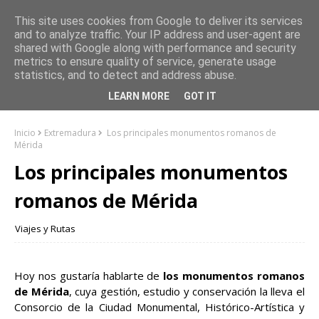
This site uses cookies from Google to deliver its services
and to analyze traffic. Your IP address and user-agent are
shared with Google along with performance and security
metrics to ensure quality of service, generate usage
statistics, and to detect and address abuse.
LEARN MORE
GOT IT
Inicio
Extremadura
Los principales monumentos romanos de
Mérida
Los principales monumentos
romanos de Mérida
Viajes y Rutas
Hoy nos gustaría hablarte de
los monumentos romanos
de Mérida
, cuya gestión, estudio y conservación la lleva el
Consorcio de la Ciudad Monumental, Histórico-Artística y