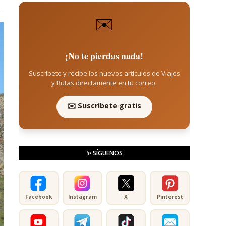
✉️
¡No te pierdas nada!
Suscríbete y recibe los nuevos artículos de Viajes
y Rutas directamente en tu correo.
✉️ Suscríbete gratis
✨ SÍGUENOS
Facebook
Instagram
X
Pinterest