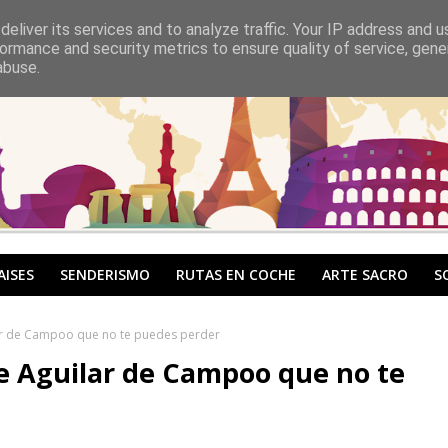
eliver its services and to analyze traffic. Your IP address and 
ormance and security metrics to ensure quality of service, gen
abuse.
AISES
SENDERISMO
RUTAS EN COCHE
ARTE SACRO
S
lar de Campoo que no te puedes perder
de Aguilar de Campoo que no te