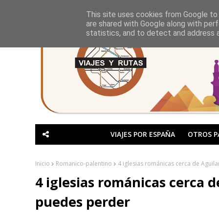
This site uses cookies from Google to d
are shared with Google along with perf
statistics, and to detect and address 
VIAJES POR ESPAÑA
OTROS P
Inicio
Romanico-palentino
4 iglesias románicas cerca de Agui
4 iglesias románicas cerca 
puedes perder