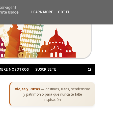
user-agent
erate usage
LEARN MORE
GOT IT
OBRE NOSOTROS
SUSCRÍBETE
Viajes y Rutas
— destinos, rutas, senderismo
y patrimonio para que nunca te falte
inspiración.