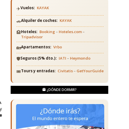
✈️
Vuelos:
KAYAK
🚗
Alquiler de coches:
KAYAK
🏨
Hoteles:
Booking
–
Hoteles.com
–
Tripadvisor
🏡
Apartamentos:
Vrbo
🛡️
Seguros (5% dto.):
IATI
–
Heymondo
🎟️
Tours y entradas:
Civitatis
–
GetYourGuide
🏨 ¿DÓNDE DORMIR?
.
y
e