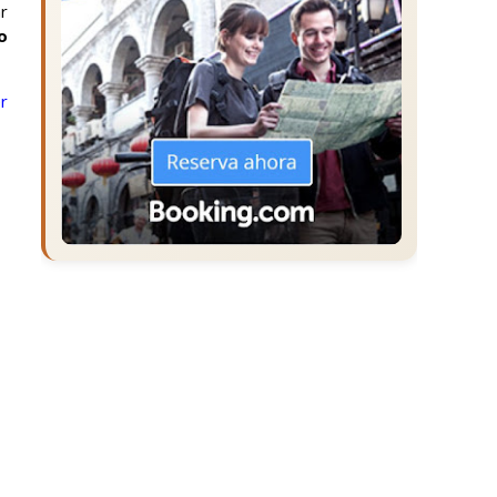
r
o
r