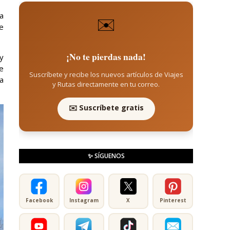
a
✉️
e
¡No te pierdas nada!
y
e
Suscríbete y recibe los nuevos artículos de Viajes
la
y Rutas directamente en tu correo.
✉️ Suscríbete gratis
✨ SÍGUENOS
Facebook
Instagram
X
Pinterest