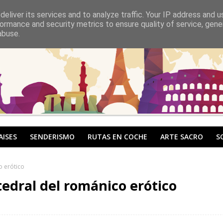
eliver its services and to analyze traffic. Your IP address and 
ormance and security metrics to ensure quality of service, gen
abuse.
AISES
SENDERISMO
RUTAS EN COCHE
ARTE SACRO
S
o erótico
tedral del románico erótico