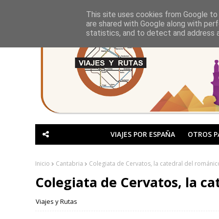
This site uses cookies from Google to d
are shared with Google along with perf
statistics, and to detect and address 
VIAJES POR ESPAÑA
OTROS P
Inicio
Cantabria
Colegiata de Cervatos, la catedral del románic
Colegiata de Cervatos, la ca
Viajes y Rutas