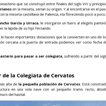
nasterio que se construyó entre finales del siglo VIII y principi
urianos
en la meseta, serían su origen. Y al encontrarse en el pa
on la meseta castellana de Palencia, iría floreciendo poco a poco.
ancho García y Urraca
, le otorgaron un fuero al elegirlo pante
ver la lápida de su hijo Fernando.
le hacen importantes donaciones que la convierten en uno de lo
ción cercana a la puerta de entrada podemos ver como fecha d
asterio para pasar a ser colegiata
, sufriendo a partir del sig
r de la Colegiata de Cervatos
más alta de
la pequeña población de Cervatos
. Está construi
ructura en una sola nave con un pequeño tramo recto, ábsid
uro del hastial.