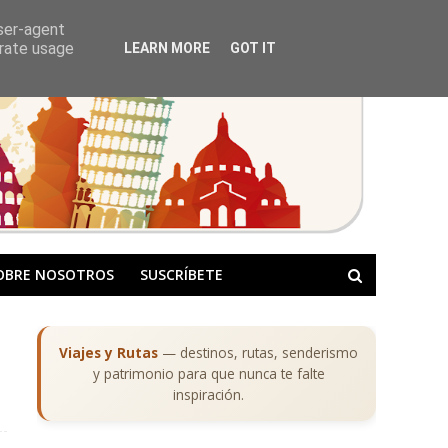
user-agent
erate usage
LEARN MORE
GOT IT
OBRE NOSOTROS
SUSCRÍBETE
Viajes y Rutas
— destinos, rutas, senderismo
y patrimonio para que nunca te falte
inspiración.