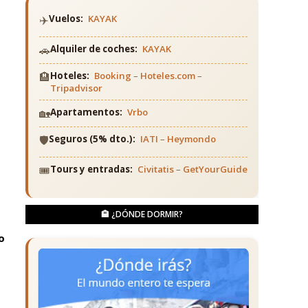
✈️
Vuelos:
KAYAK
🚗
Alquiler de coches:
KAYAK
🏨
Hoteles:
Booking
–
Hoteles.com
–
Tripadvisor
🏡
Apartamentos:
Vrbo
🛡️
Seguros (5% dto.):
IATI
–
Heymondo
🎟️
Tours y entradas:
Civitatis
–
GetYourGuide
🏨 ¿DÓNDE DORMIR?
o