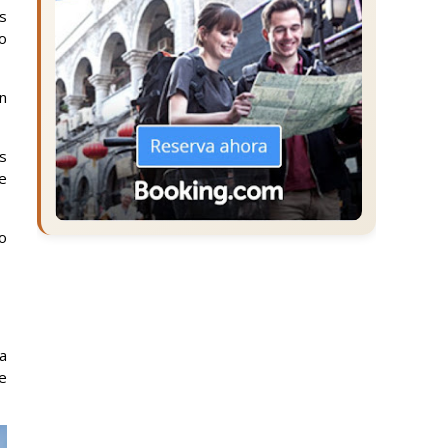
os
so
ón
s
e
lo
da
e