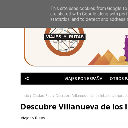
This site uses cookies from Google to d
are shared with Google along with perf
statistics, and to detect and address 
VIAJES POR ESPAÑA
OTROS P
Inicio
Ciudad-Real
Descubre Villanueva de los Infantes: impresc
Descubre Villanueva de los 
Viajes y Rutas