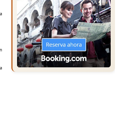
la
ón
a