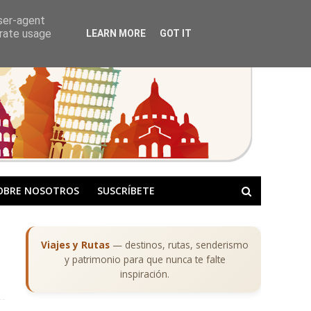
user-agent
erate usage
LEARN MORE
GOT IT
OBRE NOSOTROS
SUSCRÍBETE
Viajes y Rutas
— destinos, rutas, senderismo
y patrimonio para que nunca te falte
inspiración.