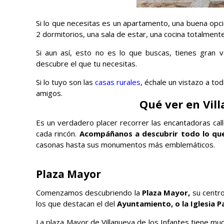
Si lo que necesitas es un apartamento, una buena opc
2 dormitorios, una sala de estar, una cocina totalment
Si aun así, esto no es lo que buscas, tienes gran
descubre el que tu necesitas.
Si lo tuyo son las
casas rurales
, échale un vistazo a tod
amigos.
Qué ver en Vil
Es un verdadero placer recorrer las encantadoras call
cada rincón.
Acompáñanos a descubrir todo lo que 
casonas hasta sus monumentos más emblemáticos.
Plaza Mayor
Comenzamos descubriendo la
Plaza Mayor,
su centro
los que destacan el del
Ayuntamiento, o la Iglesia P
La plaza Mayor de Villanueva de los Infantes tiene m