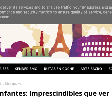
eliver its services and to analyze traffic. Your IP address and 
ormance and security metrics to ensure quality of service, gen
abuse.
AISES
SENDERISMO
RUTAS EN COCHE
ARTE SACRO
S
indibles que ver
Infantes: imprescindibles que ver