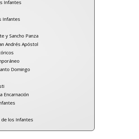
s Infantes
s Infantes
te y Sancho Panza
San Andrés Apóstol
tóricos
mporáneo
Santo Domingo
sti
la Encarnación
Infantes
 de los Infantes