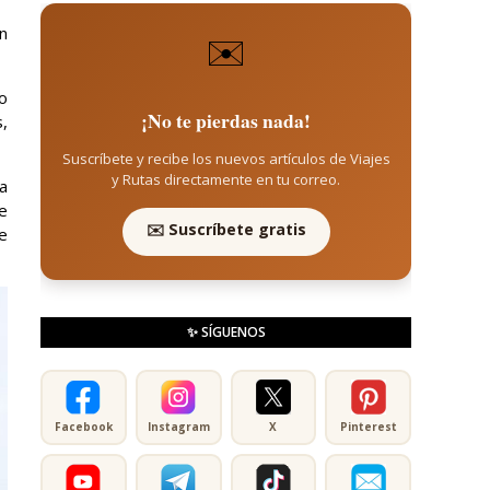
ón
✉️
lo
¡No te pierdas nada!
,
Suscríbete y recibe los nuevos artículos de Viajes
y Rutas directamente en tu correo.
a
e
✉️ Suscríbete gratis
te
✨ SÍGUENOS
Facebook
Instagram
X
Pinterest