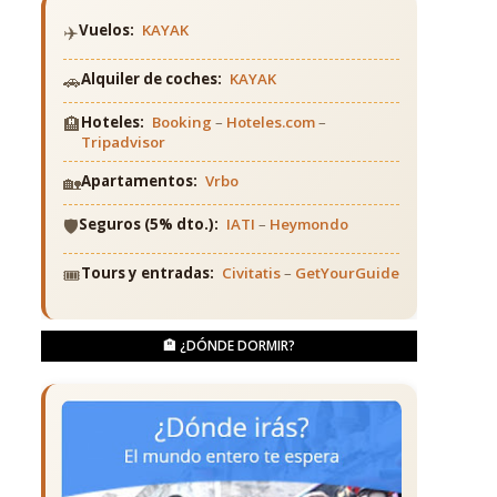
✈️
Vuelos:
KAYAK
🚗
Alquiler de coches:
KAYAK
🏨
Hoteles:
Booking
–
Hoteles.com
–
Tripadvisor
🏡
Apartamentos:
Vrbo
🛡️
Seguros (5% dto.):
IATI
–
Heymondo
🎟️
Tours y entradas:
Civitatis
–
GetYourGuide
🏨 ¿DÓNDE DORMIR?