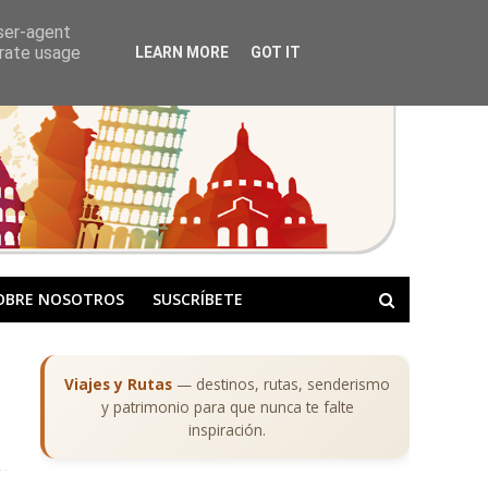
user-agent
erate usage
LEARN MORE
GOT IT
OBRE NOSOTROS
SUSCRÍBETE
Viajes y Rutas
— destinos, rutas, senderismo
y patrimonio para que nunca te falte
inspiración.