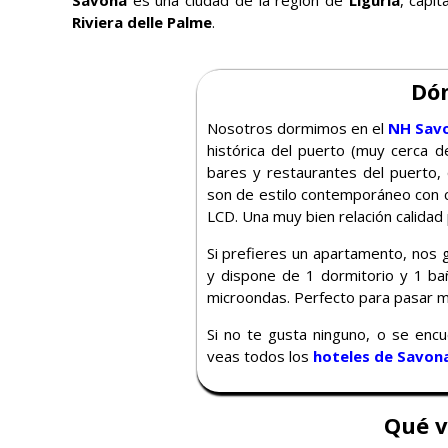
Savona
es una ciudad de la región de
Liguria
, capi
Riviera delle Palme
.
Dó
Nosotros dormimos en el
NH Sav
histórica del puerto (muy cerca d
bares y restaurantes del puerto,
son de estilo contemporáneo con c
LCD. Una muy bien relación calidad 
Si prefieres un apartamento, nos
y dispone de 1 dormitorio y 1 ba
microondas. Perfecto para pasar m
Si no te gusta ninguno, o se enc
veas todos los
hoteles de Savon
Qué v