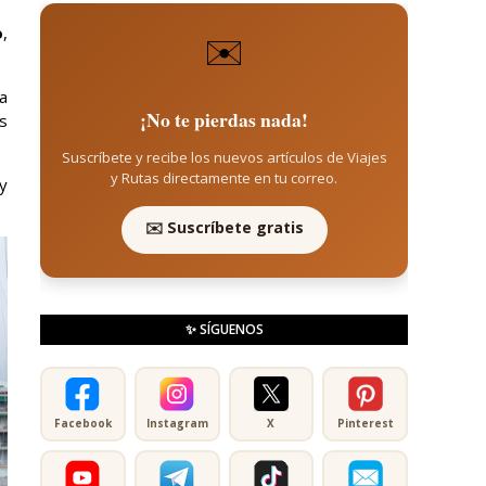
o
,
✉️
a
¡No te pierdas nada!
es
Suscríbete y recibe los nuevos artículos de Viajes
y Rutas directamente en tu correo.
y
✉️ Suscríbete gratis
✨ SÍGUENOS
Facebook
Instagram
X
Pinterest