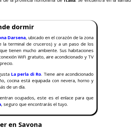
tal de la provincia homónima de
Italia
. Se encuentra en la llamad
nde dormir
ona Darsena
, ubicado en el corazón de la zona
e la terminal de cruceros) y a un paso de los
 que tienen mucho ambiente. Sus habitaciones
onexión WiFi gratuito, aire acondicionado y TV
precio.
 gusta
La perla di Ro
. Tiene aire acondicionado
ño, cocina está equipada con nevera, horno y
ás de un día.
uentran ocupados, este es el enlace para que
a
, seguro que encontrarás el tuyo.
er en Savona