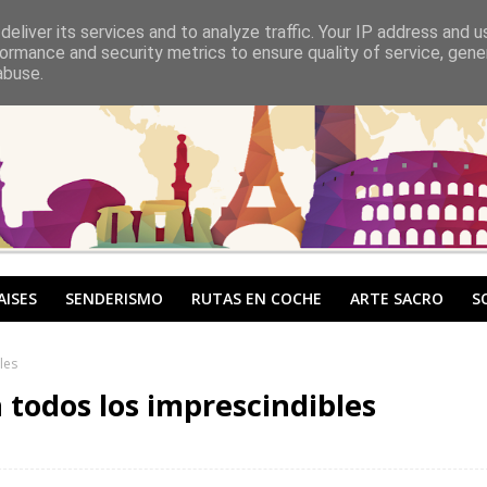
eliver its services and to analyze traffic. Your IP address and 
ormance and security metrics to ensure quality of service, gen
abuse.
AISES
SENDERISMO
RUTAS EN COCHE
ARTE SACRO
S
les
 todos los imprescindibles