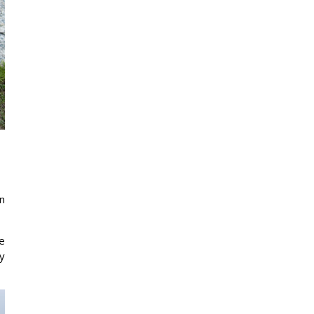
n
e
y