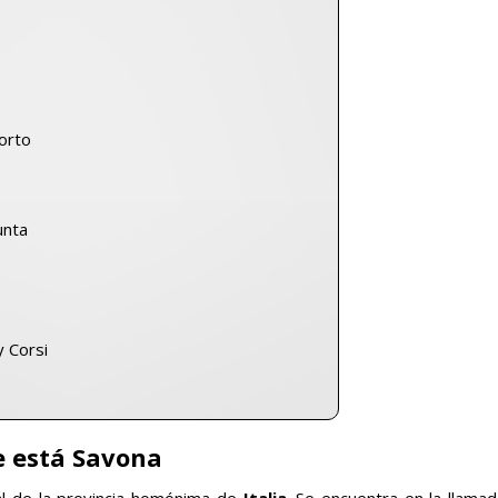
sorto
unta
y Corsi
 está Savona