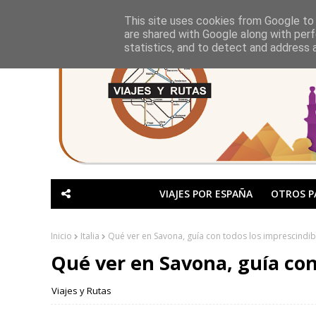
This site uses cookies from Google to d
are shared with Google along with perf
statistics, and to detect and address 
VIAJES POR ESPAÑA
OTROS P
Inicio
Italia
Qué ver en Savona, guía con todos los imprescindib
Qué ver en Savona, guía con
Viajes y Rutas