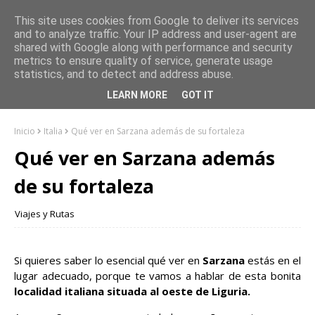
This site uses cookies from Google to deliver its services
and to analyze traffic. Your IP address and user-agent are
shared with Google along with performance and security
metrics to ensure quality of service, generate usage
statistics, and to detect and address abuse.
LEARN MORE
GOT IT
Inicio
Italia
Qué ver en Sarzana además de su fortaleza
Qué ver en Sarzana además
de su fortaleza
Viajes y Rutas
Si quieres saber lo esencial qué ver en
Sarzana
estás en el
lugar adecuado, porque te vamos a hablar de esta bonita
localidad italiana situada al oeste de Liguria.