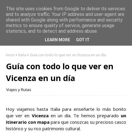
This site uses cookies from Google to deliver its services
and to analyze traffic. Your IP address and user-agent are
shared with Google along with performance and security
metrics to ensure quality of service, generate usage
statistics, and to detect and address abuse.
LEARN MORE
GOT IT
Inicio
Italia
Guía con todo lo que ver en Vicenza en un día
Guía con todo lo que ver en
Vicenza en un día
Viajes y Rutas
Hoy viajamos hasta Italia para enseñarte lo más bonito
que ver en
Vicenza
en un día. Te hemos preparado
un
itinerario con mapa
para que conozcas su precioso casco
histórico y su rico patrimonio cultural.