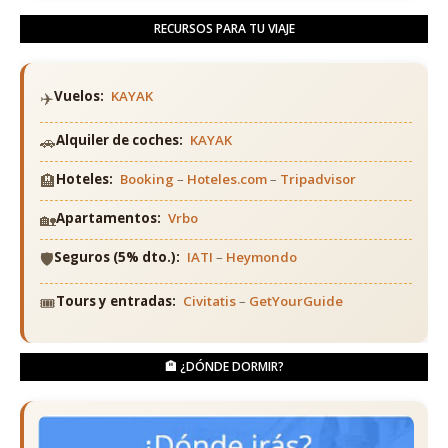
RECURSOS PARA TU VIAJE
✈️
Vuelos:
KAYAK
🚗
Alquiler de coches:
KAYAK
🏨
Hoteles:
Booking
–
Hoteles.com
–
Tripadvisor
🏡
Apartamentos:
Vrbo
🛡️
Seguros (5% dto.):
IATI
–
Heymondo
🎟️
Tours y entradas:
Civitatis
–
GetYourGuide
🏨 ¿DÓNDE DORMIR?