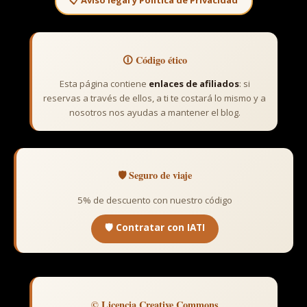
🛈 Código ético
Esta página contiene
enlaces de afiliados
: si
reservas a través de ellos, a ti te costará lo mismo y a
nosotros nos ayudas a mantener el blog.
🛡️ Seguro de viaje
5% de descuento con nuestro código
🛡️ Contratar con IATI
© Licencia Creative Commons