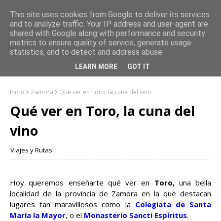
This site uses cookies from Google to deliver its services
and to analyze traffic. Your IP address and user-agent are
shared with Google along with performance and security
metrics to ensure quality of service, generate usage
statistics, and to detect and address abuse.
LEARN MORE
GOT IT
Inicio
Zamora
Qué ver en Toro, la cuna del vino
Qué ver en Toro, la cuna del
vino
Viajes y Rutas
Hoy queremos enseñarte qué ver en
Toro,
una bella
localidad de la provincia de Zamora en la que destacan
lugares tan maravillosos como la
Colegiata de Santa
María la Mayor
, o el
Monasterio Sancti Espíritus
.