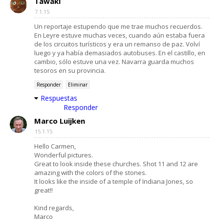
Tawaki
7.1.15
Un reportaje estupendo que me trae muchos recuerdos.
En Leyre estuve muchas veces, cuando aún estaba fuera
de los circuitos turísticos y era un remanso de paz. Volví
luego y ya había demasiados autobuses. En el castillo, en
cambio, sólo estuve una vez. Navarra guarda muchos
tesoros en su provincia.
Responder
Eliminar
Respuestas
Responder
Marco Luijken
15.1.15
Hello Carmen,
Wonderful pictures.
Great to look inside these churches. Shot 11 and 12 are
amazing with the colors of the stones.
It looks like the inside of a temple of Indiana Jones, so
great!!
Kind regards,
Marco