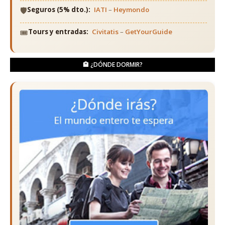
🛡️
Seguros (5% dto.):
IATI
–
Heymondo
🎟️
Tours y entradas:
Civitatis
–
GetYourGuide
🏨 ¿DÓNDE DORMIR?