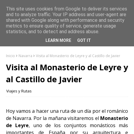
This site uses cookies from Google to deliver its services
and to analyze traffic. Your IP address and user-agent are
shared with Google along with performance and security
metrics to ensure quality of service, generate usage
statistics, and to detect and address abuse.
LEARN MORE
GOT IT
Inicio
Navarra
Visita al Monasterio de Leyre y al Castillo de Javier
Visita al Monasterio de Leyre y
al Castillo de Javier
Viajes y Rutas
Hoy vamos a hacer una ruta de un día por el románico
de Navarra. Por la mañana visitaremos el
Monasterio
de Leyre
, uno de los conjuntos monásticos más
importantes de España por su arquitectura e