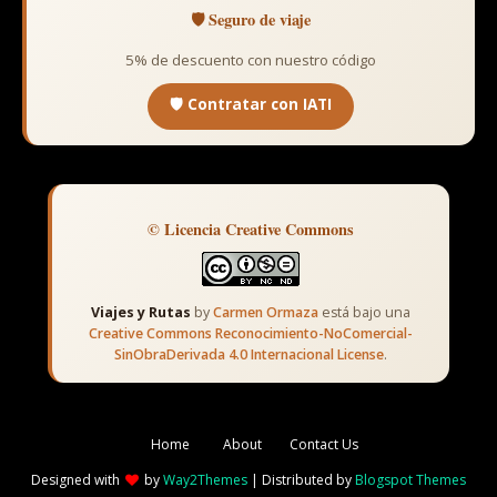
🛡️ Seguro de viaje
5% de descuento con nuestro código
🛡️ Contratar con IATI
© Licencia Creative Commons
Viajes y Rutas
by
Carmen Ormaza
está bajo una
Creative Commons Reconocimiento-NoComercial-
SinObraDerivada 4.0 Internacional License
.
Home
About
Contact Us
Designed with
by
Way2Themes
| Distributed by
Blogspot Themes