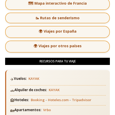
🗺️ Mapa interactivo de Francia
🥾 Rutas de senderismo
🌍 Viajes por España
🌍 Viajes por otros países
RECURSOS PARA TU VIAJE
✈️
Vuelos:
KAYAK
🚗
Alquiler de coches:
KAYAK
🏨
Hoteles:
Booking
–
Hoteles.com
–
Tripadvisor
🏡
Apartamentos:
Vrbo