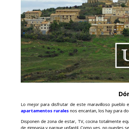
Dó
Lo mejor para disfrutar de este maravilloso pueblo 
apartamentos rurales
nos encantan, los hay para do
Disponen de zona de estar, TV, cocina totalmente equ
de gimnasia y parque unfantil. Como ves, no puedes s