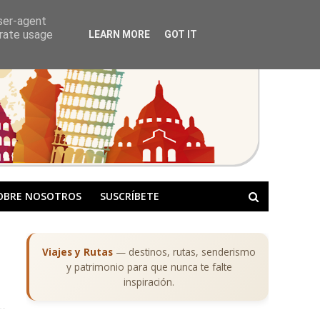
user-agent
erate usage
LEARN MORE
GOT IT
OBRE NOSOTROS
SUSCRÍBETE
Viajes y Rutas
— destinos, rutas, senderismo
y patrimonio para que nunca te falte
inspiración.