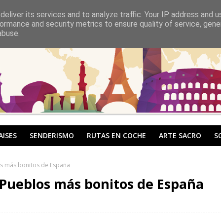
eliver its services and to analyze traffic. Your IP address and 
ormance and security metrics to ensure quality of service, gen
abuse.
AISES
SENDERISMO
RUTAS EN COCHE
ARTE SACRO
S
os más bonitos de España
 Pueblos más bonitos de España