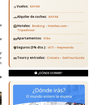
✈️
Vuelos:
KAYAK
🚗
Alquiler de coches:
KAYAK
ra
🏨
Hoteles:
Booking
–
Hoteles.com
–
Tripadvisor
🏡
Apartamentos:
Vrbo
a
🛡️
Seguros (5% dto.):
IATI
–
Heymondo
 y
ar
🎟️
Tours y entradas:
Civitatis
–
GetYourGuide
en
🏨 ¿DÓNDE DORMIR?
a