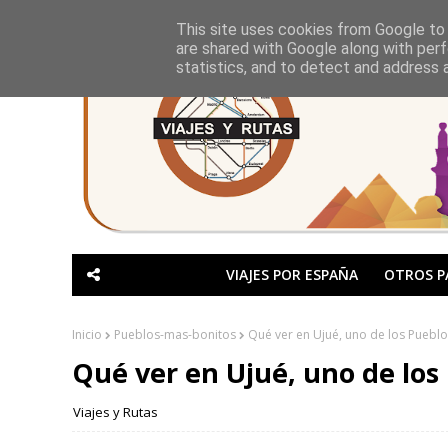
This site uses cookies from Google to d
are shared with Google along with perf
statistics, and to detect and address 
VIAJES POR ESPAÑA
OTROS P
Inicio
Pueblos-mas-bonitos
Qué ver en Ujué, uno de los Puebl
Qué ver en Ujué, uno de los
Viajes y Rutas