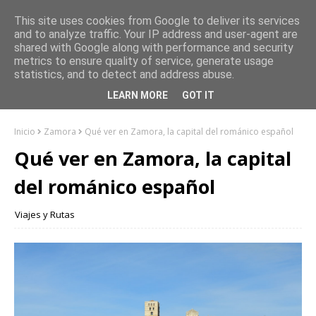
This site uses cookies from Google to deliver its services
and to analyze traffic. Your IP address and user-agent are
shared with Google along with performance and security
metrics to ensure quality of service, generate usage
statistics, and to detect and address abuse.
LEARN MORE
GOT IT
Inicio
Zamora
Qué ver en Zamora, la capital del románico español
Qué ver en Zamora, la capital
del románico español
Viajes y Rutas