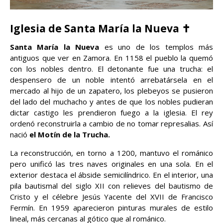
Iglesia de Santa María la Nueva ✝️
Santa María la Nueva
es uno de los templos más
antiguos que ver en Zamora. En 1158 el pueblo la quemó
con los nobles dentro. El detonante fue una trucha: el
despensero de un noble intentó arrebatársela en el
mercado al hijo de un zapatero, los plebeyos se pusieron
del lado del muchacho y antes de que los nobles pudieran
dictar castigo les prendieron fuego a la iglesia. El rey
ordenó reconstruirla a cambio de no tomar represalias. Así
nació
el Motín de la Trucha.
La reconstrucción, en torno a 1200, mantuvo el románico
pero unificó las tres naves originales en una sola. En el
exterior destaca el ábside semicilíndrico. En el interior, una
pila bautismal del siglo XII con relieves del bautismo de
Cristo y el célebre Jesús Yacente del XVII de Francisco
Fermín. En 1959 aparecieron pinturas murales de estilo
lineal, más cercanas al gótico que al románico.