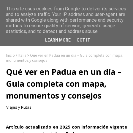
This site uses cookies from Google to deliver its services
and to analyze traffic. Your IP address and user-agent are
shared with Google along with performance and security
metrics to ensure quality of service, generate usage
statistics, and to detect and address abuse.
LEARN MORE
GOT IT
Inicio
Italia
Qué ver en Padua en un día – Guía completa con mapa,
monumentos y consejos
Qué ver en Padua en un día –
Guía completa con mapa,
monumentos y consejos
Viajes y Rutas
Artículo actualizado en 2025 con información vigente