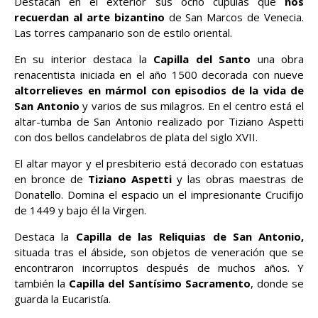
Destacan en el exterior sus ocho cúpulas que
nos
recuerdan al arte bizantino
de San Marcos de Venecia.
Las torres campanario son de estilo oriental.
En su interior destaca la
Capilla del Santo
una obra
renacentista iniciada en el año 1500 decorada con nueve
altorrelieves en mármol con episodios de la vida de
San Antonio
y varios de sus milagros. En el centro está el
altar-tumba de San Antonio realizado por Tiziano Aspetti
con dos bellos candelabros de plata del siglo XVII.
El altar mayor y el presbiterio está decorado con estatuas
en bronce de
Tiziano Aspetti
y las obras maestras de
Donatello. Domina el espacio un el impresionante Cruciﬁjo
de 1449 y bajo él la Virgen.
Destaca la
Capilla de las Reliquias de San Antonio,
situada tras el ábside, son objetos de veneración que se
encontraron incorruptos después de muchos años. Y
también la
Capilla del Santísimo Sacramento
, donde se
guarda la Eucaristía.