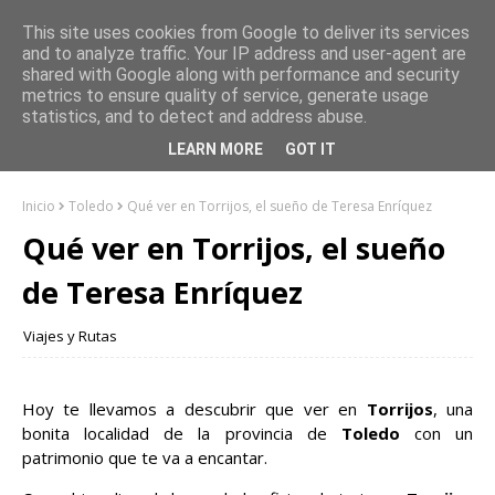
This site uses cookies from Google to deliver its services
and to analyze traffic. Your IP address and user-agent are
shared with Google along with performance and security
metrics to ensure quality of service, generate usage
statistics, and to detect and address abuse.
LEARN MORE
GOT IT
Inicio
Toledo
Qué ver en Torrijos, el sueño de Teresa Enríquez
Qué ver en Torrijos, el sueño
de Teresa Enríquez
Viajes y Rutas
Hoy te llevamos a descubrir que ver en
Torrijos
, una
bonita localidad de la provincia de
Toledo
con un
patrimonio que te va a encantar.