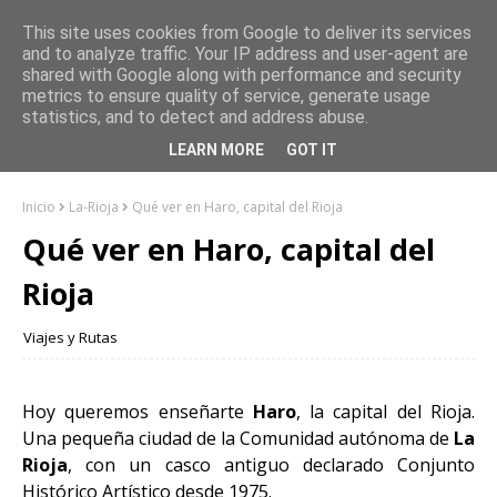
This site uses cookies from Google to deliver its services
and to analyze traffic. Your IP address and user-agent are
shared with Google along with performance and security
metrics to ensure quality of service, generate usage
statistics, and to detect and address abuse.
LEARN MORE
GOT IT
Inicio
La-Rioja
Qué ver en Haro, capital del Rioja
Qué ver en Haro, capital del
Rioja
Viajes y Rutas
Hoy queremos enseñarte
Haro
, la capital del Rioja.
Una pequeña ciudad de la Comunidad autónoma de
La
Rioja
, con un casco antiguo declarado Conjunto
Histórico Artístico desde 1975.