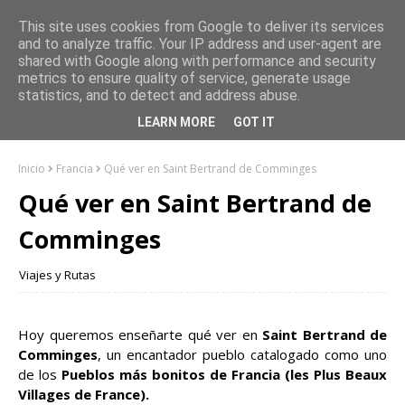
This site uses cookies from Google to deliver its services
and to analyze traffic. Your IP address and user-agent are
shared with Google along with performance and security
metrics to ensure quality of service, generate usage
statistics, and to detect and address abuse.
LEARN MORE
GOT IT
Inicio
Francia
Qué ver en Saint Bertrand de Comminges
Qué ver en Saint Bertrand de
Comminges
Viajes y Rutas
Hoy queremos enseñarte qué ver en
Saint Bertrand de
Comminges
, un encantador pueblo catalogado como uno
de los
Pueblos más bonitos de Francia (les Plus Beaux
Villages de France).