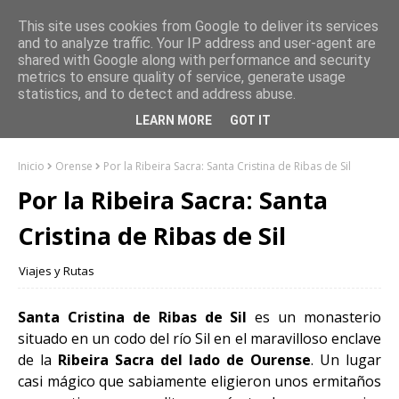
This site uses cookies from Google to deliver its services
and to analyze traffic. Your IP address and user-agent are
shared with Google along with performance and security
metrics to ensure quality of service, generate usage
statistics, and to detect and address abuse.
LEARN MORE
GOT IT
Inicio
Orense
Por la Ribeira Sacra: Santa Cristina de Ribas de Sil
Por la Ribeira Sacra: Santa
Cristina de Ribas de Sil
Viajes y Rutas
Santa Cristina de Ribas de Sil
es un monasterio
situado en un codo del río Sil en el maravilloso enclave
de la
Ribeira Sacra del lado de Ourense
. Un lugar
casi mágico que sabiamente eligieron unos ermitaños