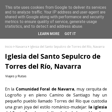
This site uses cookies from Google to deliver its services
and to analyze traffic. Your IP address and user-agent are
shared with Google along with performance and security
metrics to ensure quality of service, generate usage
statistics, and to detect and address abuse.
LEARN MORE
GOT IT
Inicio
Navarra
Iglesia del Santo Sepulcro de Torres del Río, Navarra
Iglesia del Santo Sepulcro de
Torres del Río, Navarra
Viajes y Rutas
En la
Comunidad Foral de Navarra
, muy cerquita de
Logroño y en pleno Camino de Santiago hay un
pequeño pueblo llamado Torres del Río que custodia
una gran joya del estilo románico-mudejar:
la iglesia