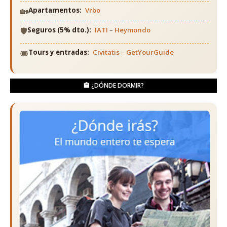
🏡
Apartamentos:
Vrbo
🛡️
Seguros (5% dto.):
IATI
–
Heymondo
🎟️
Tours y entradas:
Civitatis
–
GetYourGuide
🏨 ¿DÓNDE DORMIR?