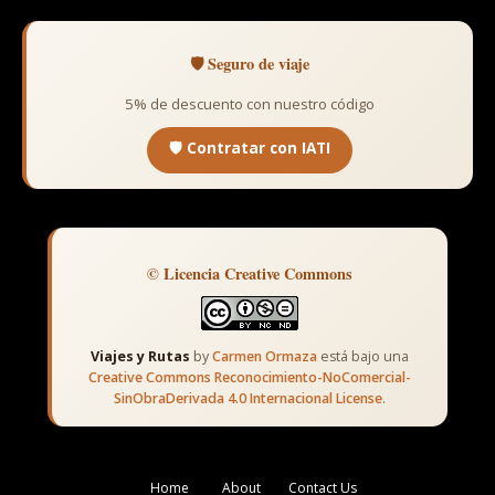
🛡️ Seguro de viaje
5% de descuento con nuestro código
🛡️ Contratar con IATI
© Licencia Creative Commons
Viajes y Rutas
by
Carmen Ormaza
está bajo una
Creative Commons Reconocimiento-NoComercial-
SinObraDerivada 4.0 Internacional License
.
Home
About
Contact Us