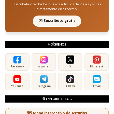
Suscríbete y recibe los nuevos artículos de Viajes y Rutas
directamente en tu correo.
✉️ Suscríbete gratis
✨ SÍGUENOS
Facebook
Instagram
X
Pinterest
YouTube
Telegram
TikTok
Email
🧭 EXPLORA EL BLOG
🗺️ Mapa interactivo de Asturias