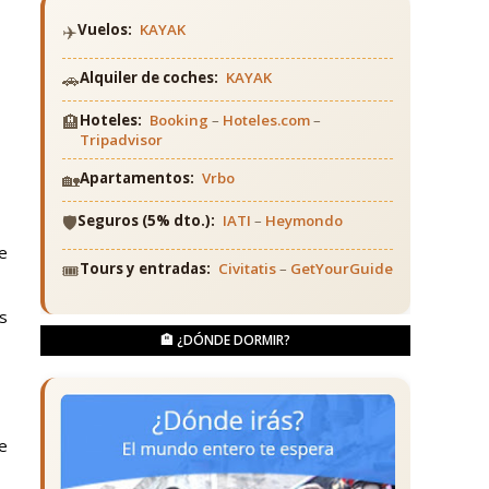
✈️
Vuelos:
KAYAK
🚗
Alquiler de coches:
KAYAK
🏨
Hoteles:
Booking
–
Hoteles.com
–
Tripadvisor
🏡
Apartamentos:
Vrbo
🛡️
Seguros (5% dto.):
IATI
–
Heymondo
de
🎟️
Tours y entradas:
Civitatis
–
GetYourGuide
s
🏨 ¿DÓNDE DORMIR?
e