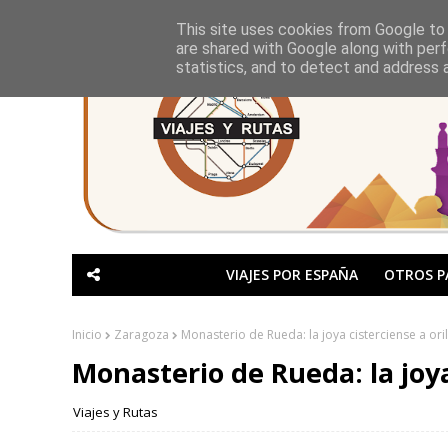
This site uses cookies from Google to d
are shared with Google along with perf
statistics, and to detect and address 
VIAJES POR ESPAÑA
OTROS P
Inicio
Zaragoza
Monasterio de Rueda: la joya cisterciense a ori
Monasterio de Rueda: la joya 
Viajes y Rutas