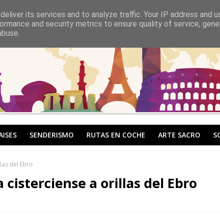
eliver its services and to analyze traffic. Your IP address and 
ormance and security metrics to ensure quality of service, gen
abuse.
AISES
SENDERISMO
RUTAS EN COCHE
ARTE SACRO
S
llas del Ebro
cisterciense a orillas del Ebro