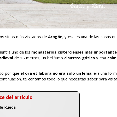
los sitios más visitados de
Aragón
, y esa es una de las cosas q
uentra uno de los
monasterios cistercienses más importante
edieval
de 18 metros, un bellísimo
claustro gótico
y esa
calm
ndo por qué
el ora et labora no era solo un lema
: era una for
continuación, te contamos todo lo que necesitas saber para visit
ce del artículo
de Rueda