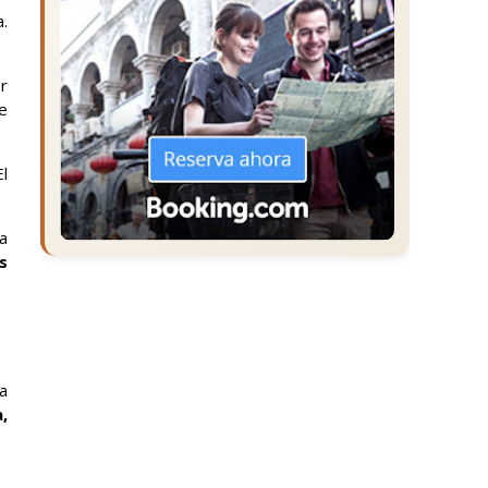
a.
or
e
El
a
s
a
,