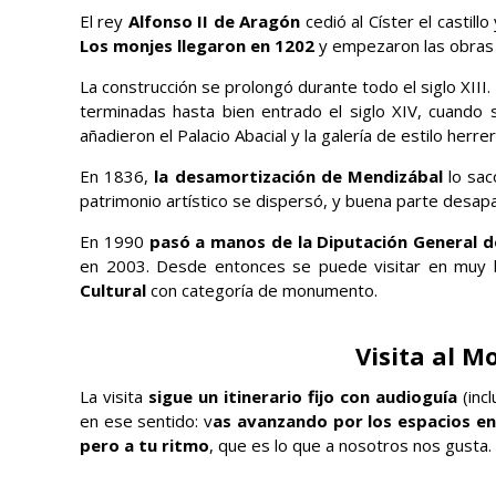
El rey
Alfonso II de Aragón
cedió al Císter el castill
Los monjes llegaron en 1202
y empezaron las obras 
La construcción se prolongó durante todo el siglo XIII
terminadas hasta bien entrado el siglo XIV, cuando s
añadieron el Palacio Abacial y la galería de estilo herre
En 1836,
la desamortización de Mendizábal
lo sac
patrimonio artístico se dispersó, y buena parte desap
En 1990
pasó a manos de la Diputación General 
en 2003. Desde entonces se puede visitar en muy
Cultural
con categoría de monumento.
Visita al M
La visita
sigue un itinerario fijo con audioguía
(inc
en ese sentido: v
as avanzando por los espacios e
pero a tu ritmo
, que es lo que a nosotros nos gusta.