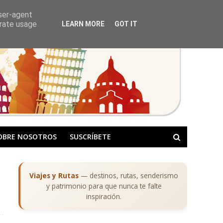
user-agent
erate usage
LEARN MORE
GOT IT
OBRE NOSOTROS
SUSCRÍBETE
Viajes y Rutas
— destinos, rutas, senderismo
y patrimonio para que nunca te falte
inspiración.