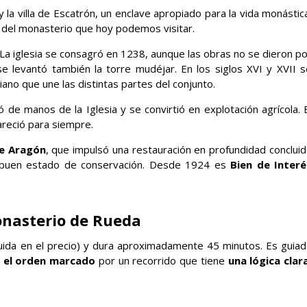
o y la villa de Escatrón, un enclave apropiado para la vida monástic
del monasterio que hoy podemos visitar.
. La iglesia se consagró en 1238, aunque las obras no se dieron p
e levantó también la torre mudéjar. En los siglos XVI y XVII s
riano que une las distintas partes del conjunto.
ó de manos de la Iglesia y se convirtió en explotación agrícola. 
areció para siempre.
de Aragón
, que impulsó una restauración en profundidad concluid
 buen estado de conservación. Desde 1924 es
Bien de Interé
onasterio de Rueda
luida en el precio) y dura aproximadamente 45 minutos. Es guiad
n el orden marcado
por un recorrido que tiene
una lógica clara