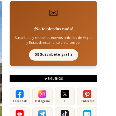
✉️
¡No te pierdas nada!
Suscríbete y recibe los nuevos artículos de Viajes
y Rutas directamente en tu correo.
✉️ Suscríbete gratis
✨ SÍGUENOS
Facebook
Instagram
X
Pinterest