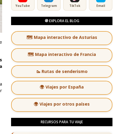
YouTube
Telegram
TikTok
Email
🧭 EXPLORA EL BLOG
🗺️ Mapa interactivo de Asturias
ue
🗺️ Mapa interactivo de Francia
s
a
🥾 Rutas de senderismo
ma
🌍 Viajes por España
ar
🌍 Viajes por otros países
RECURSOS PARA TU VIAJE