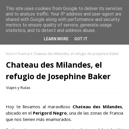
This site uses cookies from Google to deliver its services
and to analyze traffic. Your IP address and user-agent are
shared with Google along with performance and security
metrics to ensure quality of service, generate usage
statistics, and to detect and address abuse.
LEARN MORE
GOT IT
Inicio
Francia
Chateau des Milandes, el refugio de Josephine Baker
Chateau des Milandes, el
refugio de Josephine Baker
Viajes y Rutas
Hoy te llevamos al maravilloso
Chateau des Milandes
,
ubicado en el
Perigord Negro
, una de las zonas de Francia
que nos tienen más enamorados.