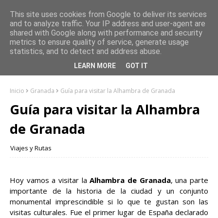
This site uses cookies from Google to deliver its services
and to analyze traffic. Your IP address and user-agent are
shared with Google along with performance and security
metrics to ensure quality of service, generate usage
statistics, and to detect and address abuse.
LEARN MORE
GOT IT
Inicio
Granada
Guía para visitar la Alhambra de Granada
Guía para visitar la Alhambra
de Granada
Viajes y Rutas
Hoy vamos a visitar la
Alhambra de Granada
, una parte
importante de la historia de la ciudad y un conjunto
monumental imprescindible si lo que te gustan son las
visitas culturales. Fue el primer lugar de España declarado