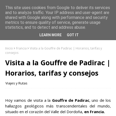
This site uses cookies from Google to deliver its services
and to analyze traffic. Your IP address and user-agent are
shared with Google along with performance and security
metrics to ensure quality of service, generate usage
statistics, and to detect and address abuse.
LEARN MORE
GOT IT
Inicio
Francia
Visita a la Gouffre de Padirac | Horarios, tarifas y
consejos
Visita a la Gouffre de Padirac |
Horarios, tarifas y consejos
Viajes y Rutas
Hoy vamos de visita a la
Gouffre de Padirac
, uno de los
hallazgos geológicos más transcendentales del mundo,
situado en el corazón del Valle del Dordoña,
en Francia.