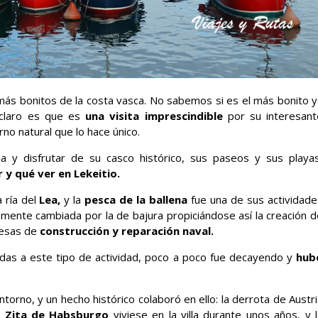
ás bonitos de la costa vasca. No sabemos si es el más bonito y
 claro es que es
una visita imprescindible
por su interesant
o natural que lo hace único.
 y disfrutar de su casco histórico, sus paseos y sus playas
 y qué ver en Lekeitio.
a ría del
Lea,
y la
pesca de la ballena
fue una de sus actividade
amente cambiada por la de bajura propiciándose así la creación d
esas de
construcción y reparación naval.
adas a este tipo de actividad, poco a poco fue decayendo y
hub
ntorno, y un hecho histórico colaboró en ello: la derrota de Austr
z
Zita de Habsburgo
viviese en la villa durante unos años, y 