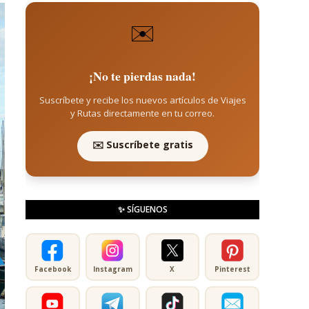
✉️
¡No te pierdas nada!
Suscríbete y recibe los nuevos artículos de Viajes
y Rutas directamente en tu correo.
✉️ Suscríbete gratis
✨ SÍGUENOS
Facebook
Instagram
X
Pinterest