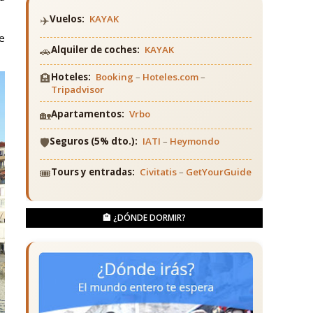
✈️
Vuelos:
KAYAK
e
🚗
Alquiler de coches:
KAYAK
🏨
Hoteles:
Booking
–
Hoteles.com
–
Tripadvisor
🏡
Apartamentos:
Vrbo
🛡️
Seguros (5% dto.):
IATI
–
Heymondo
🎟️
Tours y entradas:
Civitatis
–
GetYourGuide
🏨 ¿DÓNDE DORMIR?