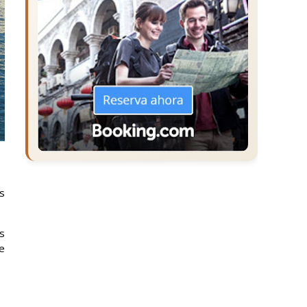
s
s
e