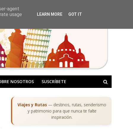
user-agent
erate usage
LEARN MORE
GOT IT
OBRE NOSOTROS
SUSCRÍBETE
Viajes y Rutas
— destinos, rutas, senderismo
y patrimonio para que nunca te falte
inspiración.