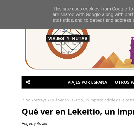
This site uses cookies from Google to d
are shared with Google along with perf
statistics, and to detect and address 
VIAJES POR ESPAÑA
OTROS P
Inicio
Vizcaya
Qué ver en Lekeitio, un imprescindible de la cost
Qué ver en Lekeitio, un impr
Viajes y Rutas