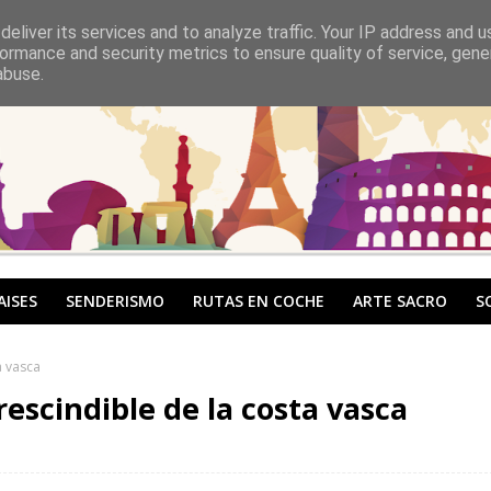
eliver its services and to analyze traffic. Your IP address and 
ormance and security metrics to ensure quality of service, gen
abuse.
AISES
SENDERISMO
RUTAS EN COCHE
ARTE SACRO
S
a vasca
escindible de la costa vasca