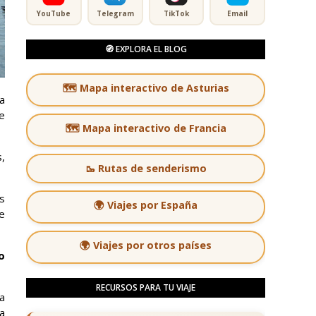
YouTube
Telegram
TikTok
Email
🧭 EXPLORA EL BLOG
🗺️ Mapa interactivo de Asturias
a
e
🗺️ Mapa interactivo de Francia
,
🥾 Rutas de senderismo
s
🌍 Viajes por España
e
🌍 Viajes por otros países
o
RECURSOS PARA TU VIAJE
ia
la