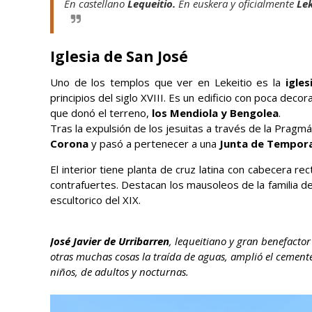
En castellano
Lequeitio.
En euskera y oficialmente
Lek
Iglesia de San José
Uno de los templos que ver en Lekeitio es la
igle
principios del siglo XVIII. Es un edificio con poca decor
que donó el terreno,
los Mendiola y Bengolea
.
Tras la expulsión de los jesuitas a través de la Pragmát
Corona
y pasó a pertenecer a una
Junta de Tempora
El interior tiene planta de cruz latina con cabecera re
contrafuertes. Destacan los mausoleos de la familia d
escultorico del XIX.
José Javier de Urribarren
, lequeitiano y gran benefactor
otras muchas cosas la traída de aguas, amplió el cemente
niños, de adultos y nocturnas.