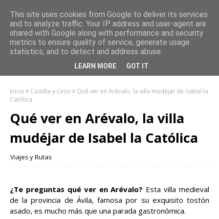
This site uses cookies from Google to deliver its services
and to analyze traffic. Your IP address and user-agent are
shared with Google along with performance and security
metrics to ensure quality of service, generate usage
statistics, and to detect and address abuse.
LEARN MORE
GOT IT
Inicio
Castilla-y-Leon
Qué ver en Arévalo, la villa mudéjar de Isabel la
Católica
Qué ver en Arévalo, la villa
mudéjar de Isabel la Católica
Viajes y Rutas
¿Te preguntas qué ver en Arévalo?
Esta villa medieval
de la provincia de Ávila, famosa por su exquisito tostón
asado, es mucho más que una parada gastronómica.