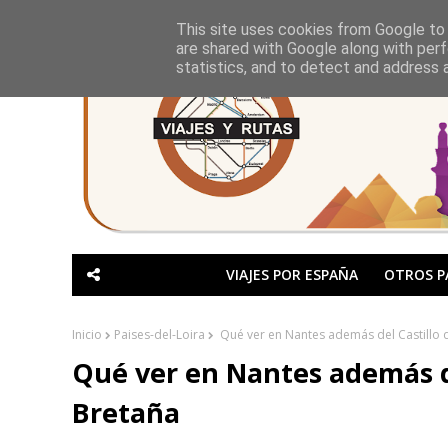
This site uses cookies from Google to d
are shared with Google along with perf
statistics, and to detect and address 
VIAJES POR ESPAÑA
OTROS P
Inicio
Paises-del-Loira
Qué ver en Nantes además del Castillo 
Qué ver en Nantes además de
Bretaña