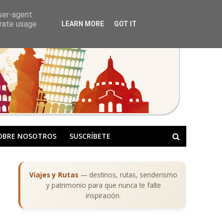
user-agent
erate usage
LEARN MORE
GOT IT
OBRE NOSOTROS
SUSCRÍBETE
Viajes y Rutas
— destinos, rutas, senderismo
y patrimonio para que nunca te falte
inspiración.