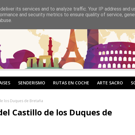
eliver its services and to analyze traffic. Your IP address and 
ormance and security metrics to ensure quality of service, gen
abuse.
AISES
SENDERISMO
RUTAS EN COCHE
ARTE SACRO
S
de los Duques de Bretaña
l Castillo de los Duques de