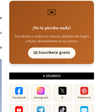
✉️
ga
¡No te pierdas nada!
u
Suscríbete y recibe los nuevos artículos de Viajes
y Rutas directamente en tu correo.
a
✉️ Suscríbete gratis
✨ SÍGUENOS
Facebook
Instagram
X
Pinterest