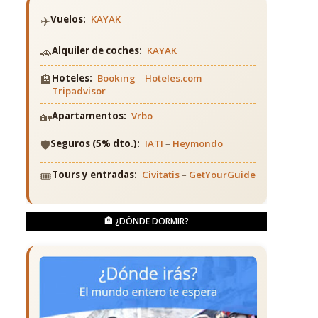
✈️
Vuelos:
KAYAK
🚗
Alquiler de coches:
KAYAK
🏨
Hoteles:
Booking
–
Hoteles.com
–
Tripadvisor
🏡
Apartamentos:
Vrbo
🛡️
Seguros (5% dto.):
IATI
–
Heymondo
🎟️
Tours y entradas:
Civitatis
–
GetYourGuide
🏨 ¿DÓNDE DORMIR?