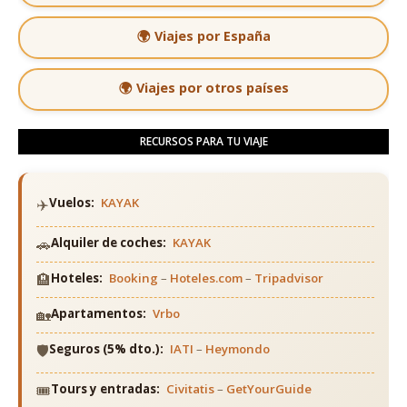
🌍 Viajes por España
🌍 Viajes por otros países
RECURSOS PARA TU VIAJE
✈️
Vuelos:
KAYAK
🚗
Alquiler de coches:
KAYAK
🏨
Hoteles:
Booking
–
Hoteles.com
–
Tripadvisor
🏡
Apartamentos:
Vrbo
🛡️
Seguros (5% dto.):
IATI
–
Heymondo
🎟️
Tours y entradas:
Civitatis
–
GetYourGuide