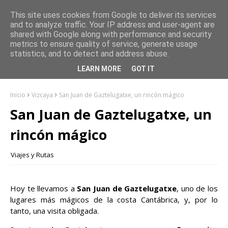
This site uses cookies from Google to deliver its services
and to analyze traffic. Your IP address and user-agent are
shared with Google along with performance and security
metrics to ensure quality of service, generate usage
statistics, and to detect and address abuse.
LEARN MORE
GOT IT
Inicio
Vizcaya
San Juan de Gaztelugatxe, un rincón mágico
San Juan de Gaztelugatxe, un
rincón mágico
Viajes y Rutas
Hoy te llevamos a
San Juan de Gaztelugatxe
, uno de los
lugares más mágicos de la costa Cantábrica, y, por lo
tanto, una visita obligada.