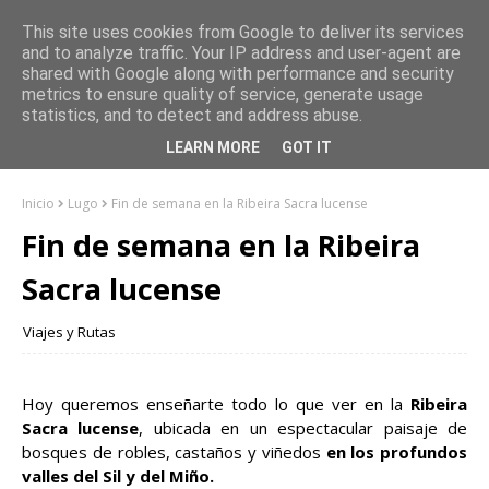
This site uses cookies from Google to deliver its services
and to analyze traffic. Your IP address and user-agent are
shared with Google along with performance and security
metrics to ensure quality of service, generate usage
statistics, and to detect and address abuse.
LEARN MORE
GOT IT
Inicio
Lugo
Fin de semana en la Ribeira Sacra lucense
Fin de semana en la Ribeira
Sacra lucense
Viajes y Rutas
Hoy queremos enseñarte todo lo que ver en la
Ribeira
Sacra lucense
, ubicada en un espectacular paisaje de
bosques de robles, castaños y viñedos
en los profundos
valles del Sil y del Miño.