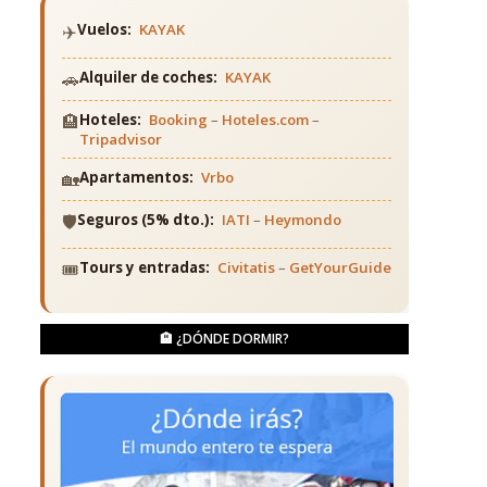
✈️
Vuelos:
KAYAK
🚗
Alquiler de coches:
KAYAK
🏨
Hoteles:
Booking
–
Hoteles.com
–
Tripadvisor
🏡
Apartamentos:
Vrbo
🛡️
Seguros (5% dto.):
IATI
–
Heymondo
🎟️
Tours y entradas:
Civitatis
–
GetYourGuide
🏨 ¿DÓNDE DORMIR?