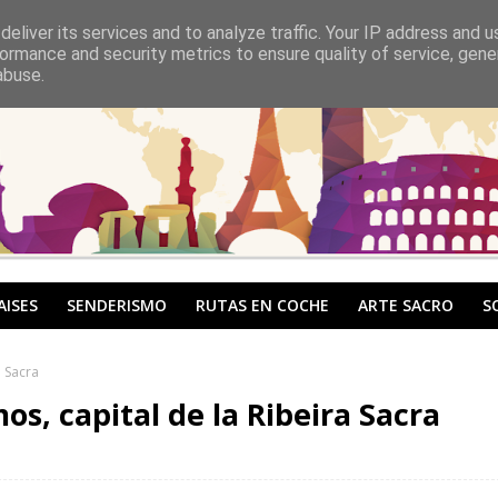
eliver its services and to analyze traffic. Your IP address and 
ormance and security metrics to ensure quality of service, gen
abuse.
AISES
SENDERISMO
RUTAS EN COCHE
ARTE SACRO
S
a Sacra
s, capital de la Ribeira Sacra