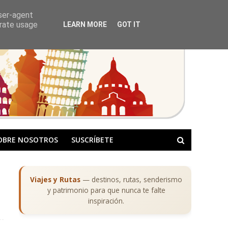
user-agent
erate usage
LEARN MORE
GOT IT
OBRE NOSOTROS
SUSCRÍBETE
Viajes y Rutas
— destinos, rutas, senderismo
y patrimonio para que nunca te falte
inspiración.