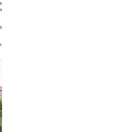
e
n
os
.