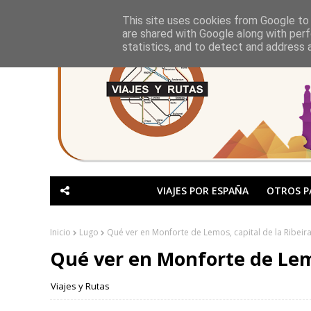
This site uses cookies from Google to d
are shared with Google along with perf
statistics, and to detect and address 
VIAJES POR ESPAÑA
OTROS P
Inicio
Lugo
Qué ver en Monforte de Lemos, capital de la Ribeir
Qué ver en Monforte de Lemo
Viajes y Rutas