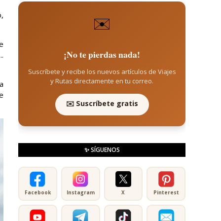
,
✉️
e
¡No te pierdas nada!
..
Suscríbete y recibe los nuevos artículos de Viajes
y Rutas directamente en tu correo.
a
e
✉️ Suscríbete gratis
✨ SÍGUENOS
Facebook
Instagram
X
Pinterest