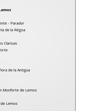
 Lemos
ente - Parador
ía de la Régoa
s Clarisas
forte
ñora de la Antigua
en Monforte de Lemos
e de Lemos