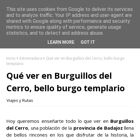
This site uses cookies from Google to deliver its services
and to analyze traffic. Your IP address and user-agent are
shared with Google along with performance and security
metrics to ensure quality of service, generate usage
statistics, and to detect and address abuse.
LEARN MORE
GOT IT
Inicio
Extremadura
Qué ver en Burguillos del Cerro, bello burgo
templario
Qué ver en Burguillos del
Cerro, bello burgo templario
Viajes y Rutas
Hoy queremos enseñarte todo lo que ver en
Burguillos
del Cerro
, una población de la
provincia de Badajoz
llena
de bellos rincones en los que disfrutar de la historia, la