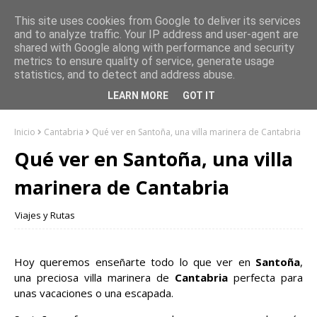
This site uses cookies from Google to deliver its services
and to analyze traffic. Your IP address and user-agent are
shared with Google along with performance and security
metrics to ensure quality of service, generate usage
statistics, and to detect and address abuse.
LEARN MORE
GOT IT
Inicio
Cantabria
Qué ver en Santoña, una villa marinera de Cantabria
Qué ver en Santoña, una villa
marinera de Cantabria
Viajes y Rutas
Hoy queremos enseñarte todo lo que ver en
Santoña
,
una preciosa villa marinera de
Cantabria
perfecta para
unas vacaciones o una escapada.