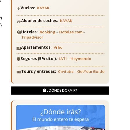
s.
✈️
Vuelos:
KAYAK
n
🚗
Alquiler de coches:
KAYAK
.
🏨
Hoteles:
Booking
–
Hoteles.com
–
Tripadvisor
🏡
Apartamentos:
Vrbo
🛡️
Seguros (5% dto.):
IATI
–
Heymondo
🎟️
Tours y entradas:
Civitatis
–
GetYourGuide
🏨 ¿DÓNDE DORMIR?