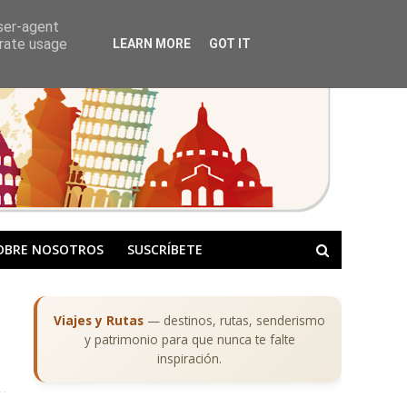
user-agent
erate usage
LEARN MORE
GOT IT
OBRE NOSOTROS
SUSCRÍBETE
Viajes y Rutas
— destinos, rutas, senderismo
y patrimonio para que nunca te falte
inspiración.