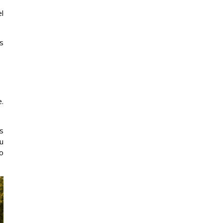
el
s
.
s
u
o