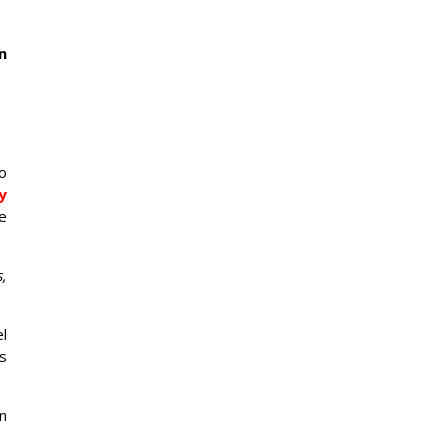
n
o
y
e
s,
l
s
en