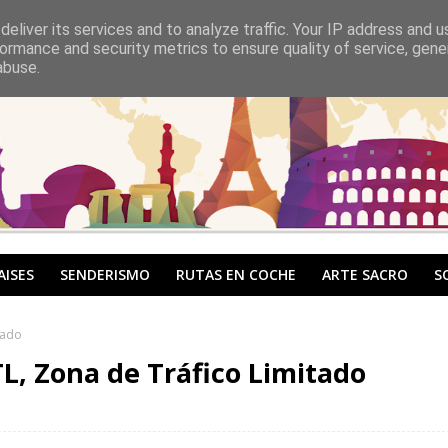
eliver its services and to analyze traffic. Your IP address and 
ormance and security metrics to ensure quality of service, gen
abuse.
AISES
SENDERISMO
RUTAS EN COCHE
ARTE SACRO
S
tado
ZTL, Zona de Tráfico Limitado