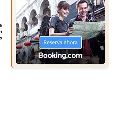
e
n
s