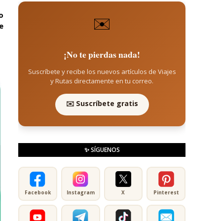
o
✉️
e
¡No te pierdas nada!
Suscríbete y recibe los nuevos artículos de Viajes
y Rutas directamente en tu correo.
✉️ Suscríbete gratis
✨ SÍGUENOS
Facebook
Instagram
X
Pinterest