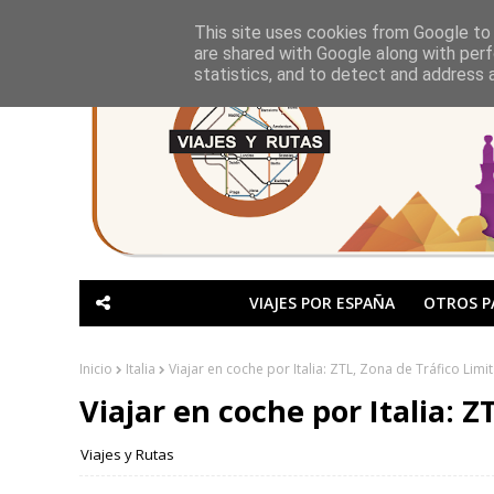
This site uses cookies from Google to d
are shared with Google along with perf
statistics, and to detect and address 
VIAJES POR ESPAÑA
OTROS P
Inicio
Italia
Viajar en coche por Italia: ZTL, Zona de Tráfico Limi
Viajar en coche por Italia: 
Viajes y Rutas