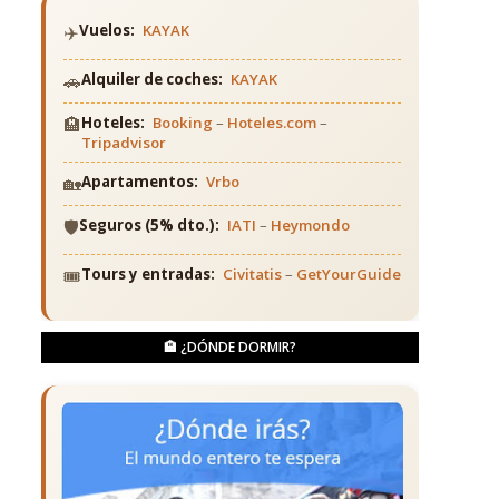
✈️
Vuelos:
KAYAK
🚗
Alquiler de coches:
KAYAK
🏨
Hoteles:
Booking
–
Hoteles.com
–
Tripadvisor
🏡
Apartamentos:
Vrbo
🛡️
Seguros (5% dto.):
IATI
–
Heymondo
🎟️
Tours y entradas:
Civitatis
–
GetYourGuide
🏨 ¿DÓNDE DORMIR?