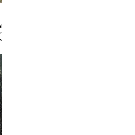
l
r
s