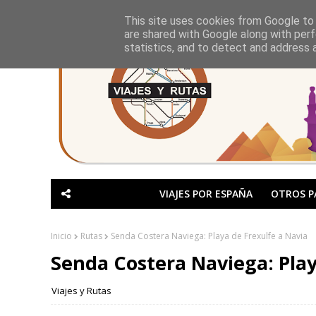
This site uses cookies from Google to d
are shared with Google along with perf
statistics, and to detect and address 
VIAJES POR ESPAÑA
OTROS P
Inicio
Rutas
Senda Costera Naviega: Playa de Frexulfe a Navia
Senda Costera Naviega: Play
Viajes y Rutas