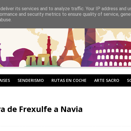
eliver its services and to analyze traffic. Your IP address and 
ormance and security metrics to ensure quality of service, gen
abuse.
AISES
SENDERISMO
RUTAS EN COCHE
ARTE SACRO
S
a de Frexulfe a Navia