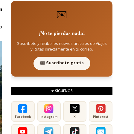
n
✉️
no
¡No te pierdas nada!
Suscríbete y recibe los nuevos artículos de Viajes
y Rutas directamente en tu correo.
✉️ Suscríbete gratis
✨ SÍGUENOS
Facebook
Instagram
X
Pinterest