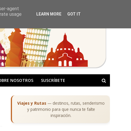
user-agent
erate usage
LEARN MORE
GOT IT
OBRE NOSOTROS
SUSCRÍBETE
Viajes y Rutas
— destinos, rutas, senderismo
y patrimonio para que nunca te falte
inspiración.