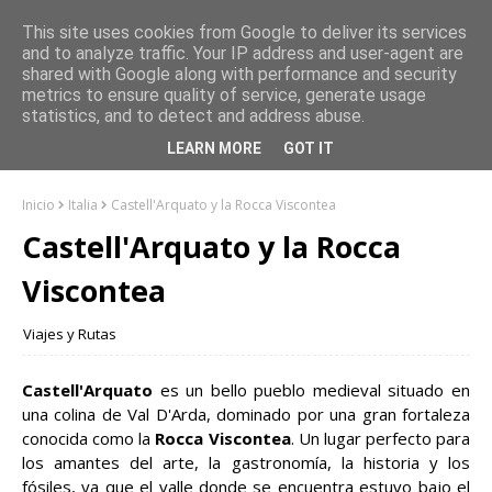
This site uses cookies from Google to deliver its services
and to analyze traffic. Your IP address and user-agent are
shared with Google along with performance and security
metrics to ensure quality of service, generate usage
statistics, and to detect and address abuse.
LEARN MORE
GOT IT
Inicio
Italia
Castell'Arquato y la Rocca Viscontea
Castell'Arquato y la Rocca
Viscontea
Viajes y Rutas
Castell'Arquato
es un bello pueblo medieval situado en
una colina de Val D'Arda, dominado por una gran fortaleza
conocida como la
Rocca Viscontea
. Un lugar perfecto para
los amantes del arte, la gastronomía, la historia y los
fósiles, ya que el valle donde se encuentra estuvo bajo el