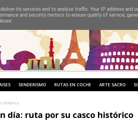
eliver its services and to analyze traffic. Your IP address and 
ormance and security metrics to ensure quality of service, gen
abuse.
AISES
SENDERISMO
RUTAS EN COCHE
ARTE SACRO
S
o histórico
día: ruta por su casco histórico