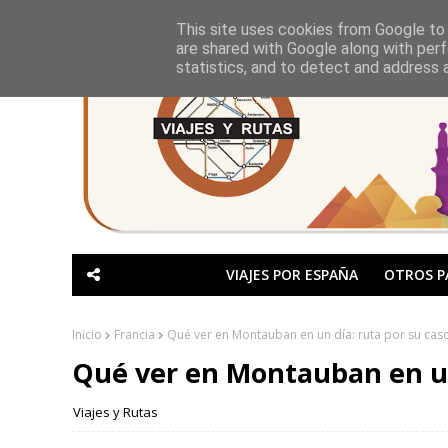
This site uses cookies from Google to d
are shared with Google along with perf
statistics, and to detect and address 
VIAJES POR ESPAÑA
OTROS P
Inicio
Francia
Qué ver en Montauban en un día: ruta por su casc
Qué ver en Montauban en un 
Viajes y Rutas