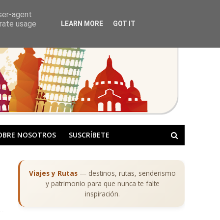
user-agent
erate usage
LEARN MORE
GOT IT
OBRE NOSOTROS
SUSCRÍBETE
Viajes y Rutas
— destinos, rutas, senderismo
y patrimonio para que nunca te falte
inspiración.