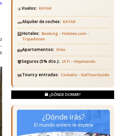
n
✈️
Vuelos:
KAYAK
🚗
Alquiler de coches:
KAYAK
🏨
Hoteles:
Booking
–
Hoteles.com
–
co
Tripadvisor
n-
🏡
Apartamentos:
Vrbo
s
🛡️
Seguros (5% dto.):
IATI
–
Heymondo
🎟️
Tours y entradas:
Civitatis
–
GetYourGuide
🏨 ¿DÓNDE DORMIR?