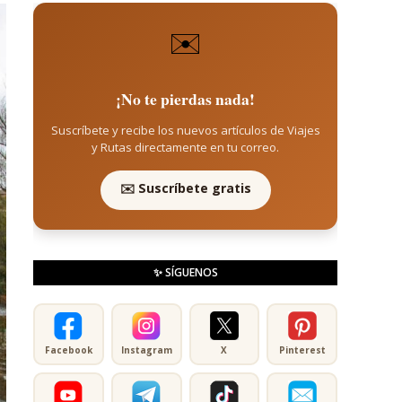
✉️
¡No te pierdas nada!
Suscríbete y recibe los nuevos artículos de Viajes
y Rutas directamente en tu correo.
✉️ Suscríbete gratis
✨ SÍGUENOS
Facebook
Instagram
X
Pinterest