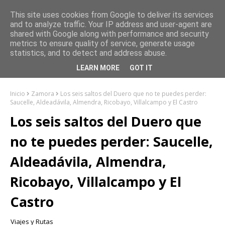
This site uses cookies from Google to deliver its services
and to analyze traffic. Your IP address and user-agent are
shared with Google along with performance and security
metrics to ensure quality of service, generate usage
statistics, and to detect and address abuse.
LEARN MORE
GOT IT
Inicio
Zamora
Los seis saltos del Duero que no te puedes perder:
Saucelle, Aldeadávila, Almendra, Ricobayo, Villalcampo y El Castro
Los seis saltos del Duero que
no te puedes perder: Saucelle,
Aldeadávila, Almendra,
Ricobayo, Villalcampo y El
Castro
Viajes y Rutas