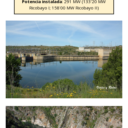
Potencia instalada
: 291 MW (133'20 MW
Ricobayo I; 158'00 MW Ricobayo II)