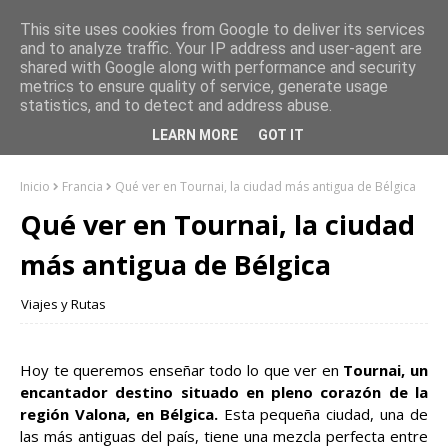
This site uses cookies from Google to deliver its services
and to analyze traffic. Your IP address and user-agent are
shared with Google along with performance and security
metrics to ensure quality of service, generate usage
statistics, and to detect and address abuse.
LEARN MORE
GOT IT
Inicio
Francia
Qué ver en Tournai, la ciudad más antigua de Bélgica
Qué ver en Tournai, la ciudad
más antigua de Bélgica
Viajes y Rutas
Hoy te queremos enseñar todo lo que ver en
Tournai, un
encantador destino situado en pleno corazón de la
región Valona, en Bélgica.
Esta pequeña ciudad, una de
las más antiguas del país, tiene una mezcla perfecta entre