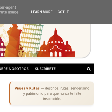
user-agent
erate usage
LEARN MORE
GOT IT
OBRE NOSOTROS
SUSCRÍBETE
Viajes y Rutas
— destinos, rutas, senderismo
y patrimonio para que nunca te falte
inspiración.