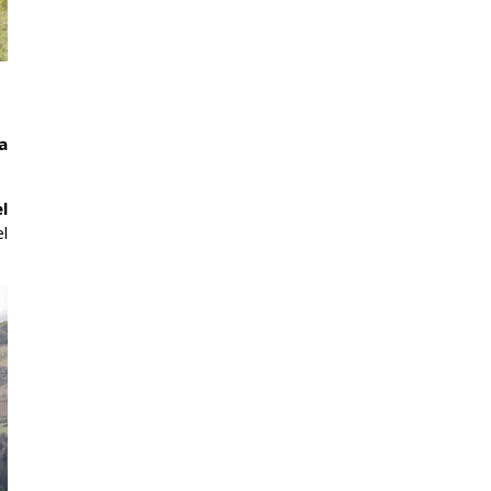
a
l
el