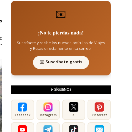
✉️
s
¡No te pierdas nada!
:
Suscríbete y recibe los nuevos artículos de Viajes
e
y Rutas directamente en tu correo.
✉️ Suscríbete gratis
✨ SÍGUENOS
Facebook
Instagram
X
Pinterest