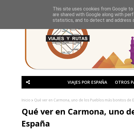
This site uses cookies from Google to d
are shared with Google along with perf
statistics, and to detect and address 
VIAJES POR ESPAÑA
OTROS P
Inicio
Qué ver en Carmona, uno de los Pueblos más bonitos de 
Qué ver en Carmona, uno de
España