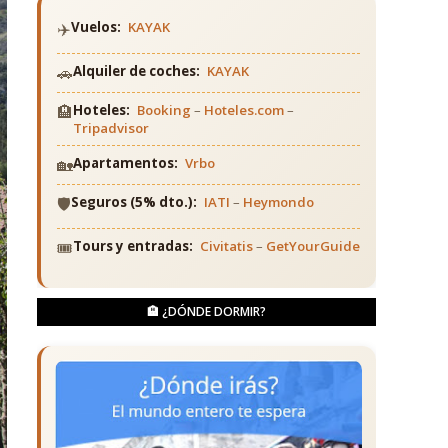
✈️
Vuelos:
KAYAK
🚗
Alquiler de coches:
KAYAK
🏨
Hoteles:
Booking
–
Hoteles.com
–
Tripadvisor
🏡
Apartamentos:
Vrbo
🛡️
Seguros (5% dto.):
IATI
–
Heymondo
🎟️
Tours y entradas:
Civitatis
–
GetYourGuide
🏨 ¿DÓNDE DORMIR?