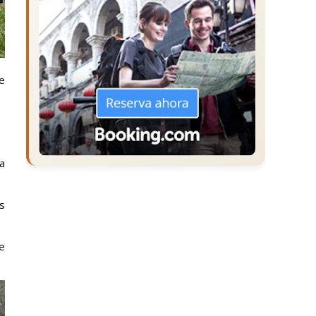
e
a
s
e