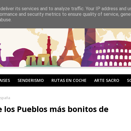
eliver its services and to analyze traffic. Your IP address and 
ormance and security metrics to ensure quality of service, gen
abuse.
AISES
SENDERISMO
RUTAS EN COCHE
ARTE SACRO
S
España
 los Pueblos más bonitos de