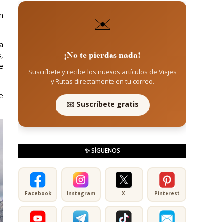
n
✉️
a
¡No te pierdas nada!
s,
e
Suscríbete y recibe los nuevos artículos de Viajes
y Rutas directamente en tu correo.
e
✉️ Suscríbete gratis
✨ SÍGUENOS
Facebook
Instagram
X
Pinterest