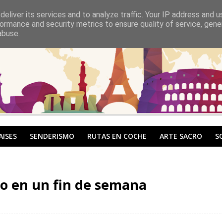
eliver its services and to analyze traffic. Your IP address and 
ormance and security metrics to ensure quality of service, gen
abuse.
AISES
SENDERISMO
RUTAS EN COCHE
ARTE SACRO
S
ño en un fin de semana