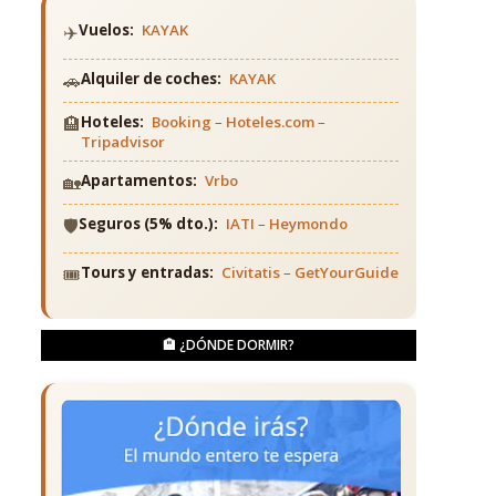
✈️
Vuelos:
KAYAK
🚗
Alquiler de coches:
KAYAK
🏨
Hoteles:
Booking
–
Hoteles.com
–
Tripadvisor
🏡
Apartamentos:
Vrbo
🛡️
Seguros (5% dto.):
IATI
–
Heymondo
🎟️
Tours y entradas:
Civitatis
–
GetYourGuide
🏨 ¿DÓNDE DORMIR?