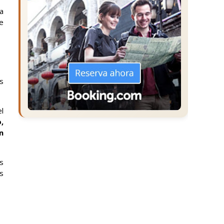
la
e
s
l
,
n
s
s