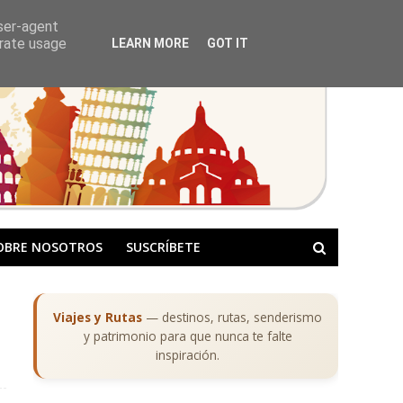
user-agent
erate usage
LEARN MORE
GOT IT
OBRE NOSOTROS
SUSCRÍBETE
Viajes y Rutas
— destinos, rutas, senderismo
y patrimonio para que nunca te falte
inspiración.