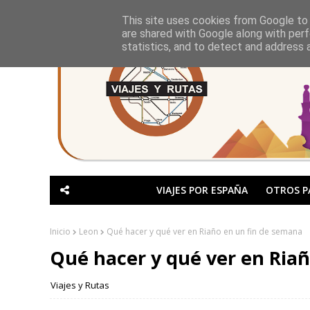
This site uses cookies from Google to d
are shared with Google along with perf
statistics, and to detect and address 
VIAJES POR ESPAÑA
OTROS P
Inicio
Leon
Qué hacer y qué ver en Riaño en un fin de semana
Qué hacer y qué ver en Ria
Viajes y Rutas