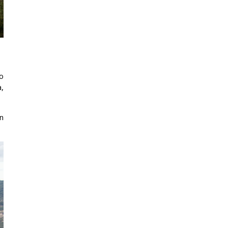
o
,
n