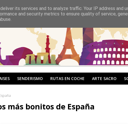
eliver its services and to analyze traffic. Your IP address and 
ormance and security metrics to ensure quality of service, gen
abuse.
AISES
SENDERISMO
RUTAS EN COCHE
ARTE SACRO
S
 España
os más bonitos de España