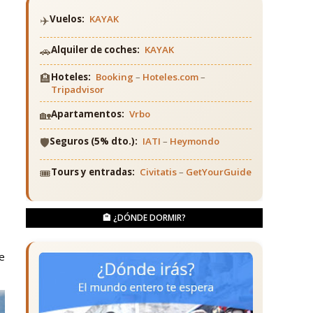
✈️
Vuelos:
KAYAK
🚗
Alquiler de coches:
KAYAK
🏨
Hoteles:
Booking
–
Hoteles.com
–
Tripadvisor
🏡
Apartamentos:
Vrbo
🛡️
Seguros (5% dto.):
IATI
–
Heymondo
🎟️
Tours y entradas:
Civitatis
–
GetYourGuide
🏨 ¿DÓNDE DORMIR?
e