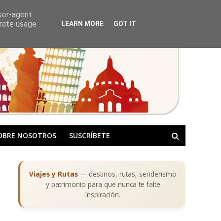
user-agent
erate usage
LEARN MORE
GOT IT
OBRE NOSOTROS
SUSCRÍBETE
Viajes y Rutas
— destinos, rutas, senderismo
y patrimonio para que nunca te falte
inspiración.