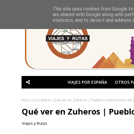
This site uses cookies from Google to d
are shared with Google along with perf
statistics, and to detect and address 
VIAJES POR ESPAÑA
OTROS P
Inicio
Cordoba
Qué ver en Zuheros | Pueblos más bonitos de
Qué ver en Zuheros | Puebl
Viajes y Rutas