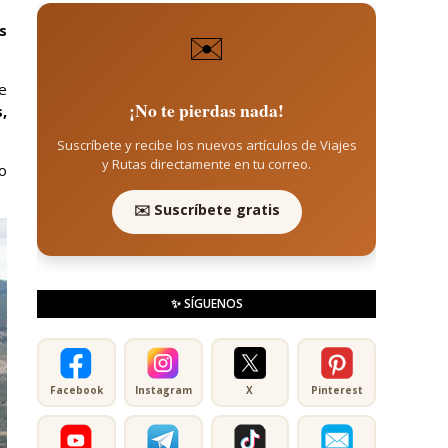
s
✉️
je
¡No te pierdas nada!
,
Suscríbete y recibe los nuevos artículos de Viajes
y Rutas directamente en tu correo.
o
✉️ Suscríbete gratis
✨ SÍGUENOS
Facebook
Instagram
X
Pinterest