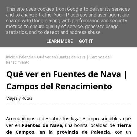
This site uses cookies from Google to deliver its services
and to analyze traffic. Your IP address and user-agent are
shared with Google along with performance and security
metrics to ensure quality of service, generate usage
statistics, and to detect and address abuse.
LEARN MORE
GOT IT
Inicio
Palencia
Qué ver en Fuentes de Nava | Campos del
Renacimiento
Qué ver en Fuentes de Nava |
Campos del Renacimiento
Viajes y Rutas
Acompáñanos a descubrir los lugares imprescindibles qué
ver en
Fuentes de Nava
, una bonita localidad de
Tierra
de Campos, en la provincia de Palencia
, con un